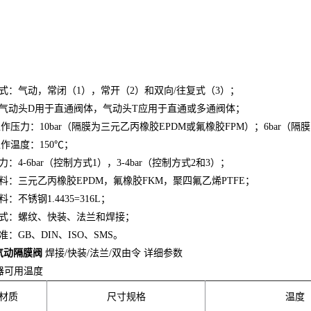
方式：气动，常闭（1），常开（2）和双向/往复式（3）；
：气动头D用于直通阀体，气动头T应用于直通或多通阀体；
大工作压力：10bar（隔膜为三元乙丙橡胶EPDM或氟橡胶FPM）；6bar（
大工作温度：150℃；
力：4-6bar（控制方式1），3-4bar（控制方式2和3）；
料：三元乙丙橡胶EPDM，氟橡胶FKM，聚四氟乙烯PTFE；
：不锈钢1.4435=316L；
方式：螺纹、快装、法兰和焊接；
准：GB、DIN、ISO、SMS。
气动隔膜阀
焊接/快装/法兰/双由令 详细参数
器可用温度
材质
尺寸规格
温度