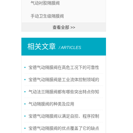
气动衬胶隔膜阀
手动卫生级隔膜阀
查看全部 >>
相关文章
/ ARTICLES
宝德气动隔膜阀在高危工况下的可靠性
能
宝德气动隔膜阀是工业流体控制领域的
重要一环
气动法兰隔膜阀都有哪些突出特点你知
道吗？
气动隔膜阀的种类及应用
宝德气动隔膜阀以满足自控、程序控制
或流量调节的需要
宝德气动隔膜阀的优点覆盖了它的缺点