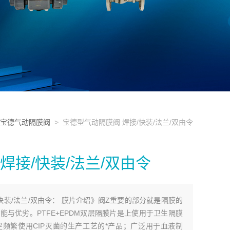
宝德气动隔膜阀
> 宝德型气动隔膜阀 焊接/快装/法兰/双由令
焊接/快装/法兰/双由令
快装/法兰/双由令： 膜片介绍》阀Z重要的部分就是隔膜的
与优劣。PTFE+EPDM双层隔膜片是上使用于卫生隔膜
频繁使用CIP灭菌的生产工艺的*产品；广泛用于血液制