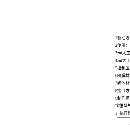
1驱动
2使用
3zui
4zui
5控制压
6隔膜材
7阀体材料
8接口
9制作标
宝德型
1 执行