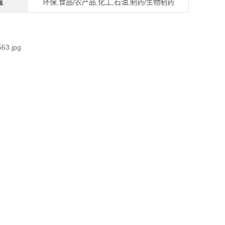
域
环保,食品/农产品,化工,石油,制药/生物制药