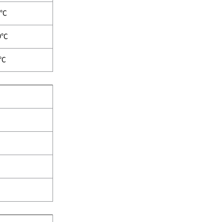
0℃
0℃
0℃