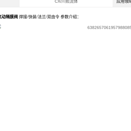
CX/川熙流体
应用领
气动隔膜阀
焊接/快装/法兰/双由令 参数介绍：