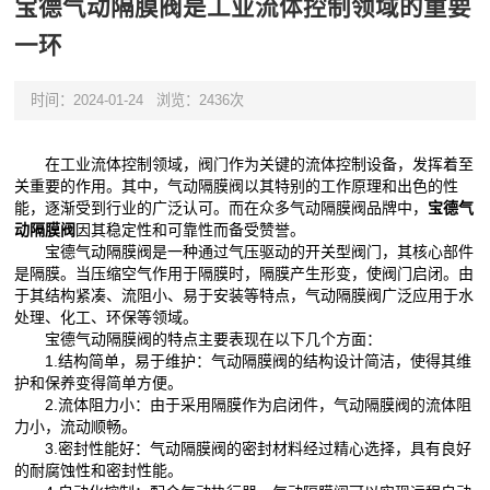
宝德气动隔膜阀是工业流体控制领域的重要
一环
时间：2024-01-24
浏览：2436次
在工业流体控制领域，阀门作为关键的流体控制设备，发挥着至
关重要的作用。其中，气动隔膜阀以其特别的工作原理和出色的性
能，逐渐受到行业的广泛认可。而在众多气动隔膜阀品牌中，
宝德气
动隔膜阀
因其稳定性和可靠性而备受赞誉。
宝德气动隔膜阀是一种通过气压驱动的开关型阀门，其核心部件
是隔膜。当压缩空气作用于隔膜时，隔膜产生形变，使阀门启闭。由
于其结构紧凑、流阻小、易于安装等特点，气动隔膜阀广泛应用于水
处理、化工、环保等领域。
宝德气动隔膜阀的特点主要表现在以下几个方面：
1.结构简单，易于维护：气动隔膜阀的结构设计简洁，使得其维
护和保养变得简单方便。
2.流体阻力小：由于采用隔膜作为启闭件，气动隔膜阀的流体阻
力小，流动顺畅。
3.密封性能好：气动隔膜阀的密封材料经过精心选择，具有良好
的耐腐蚀性和密封性能。