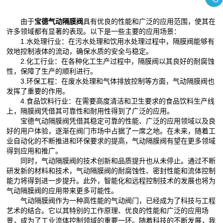
由于
宝德气动隔膜阀
具有优良的性能和广泛的应用范围，使其在
许多领域都有显著的表现。以下是一些主要的应用场景：
1.水处理行业：在污水处理和饮用水处理过程中，隔膜阀能够有
效地控制液体的流动，确保水质的安全与稳定。
2.化工行业：在各种化工生产过程中，隔膜阀以其良好的耐腐蚀
性，保障了生产的顺利进行。
3.环保工程：在废水处理和气体排放控制等方面，气动隔膜阀也
发挥了重要的作用。
4.食品饮料行业：在需要高度清洁和卫生要求的食品饮料生产线
上，隔膜阀凭借其可靠性和耐用性得到了广泛的应用。
宝德气动隔膜阀凭借其稳定可靠的性能、广泛的应用领域以及良
好的用户体验，逐渐在阀门市场中占据了一席之地。在未来，随着工
业自动化的不断推进和环保要求的提高，气动隔膜阀有望在更多领域
得到应用和推广。
同时，气动隔膜阀的技术创新和品质提升也从未停止。通过不断
研发新的材料和技术，气动隔膜阀的耐腐蚀性、密封性能和流体控制
能力将得到进一步提升。此外，智能化和远程控制技术的发展也将为
气动隔膜阀的应用带来更多可能性。
气动隔膜阀作为一种高性能的气动阀门，已经成为了科技与工程
艺术的结合。它以其特别的工作原理、优良的性能和广泛的应用场
景，成为了工业流体控制领域的重要一环。随着科技的不断发展，我