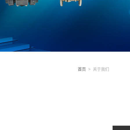
首页
> 关于我们