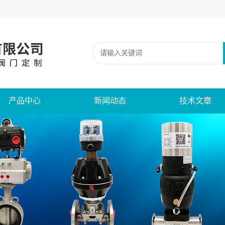
产品中心
新闻动态
技术文章