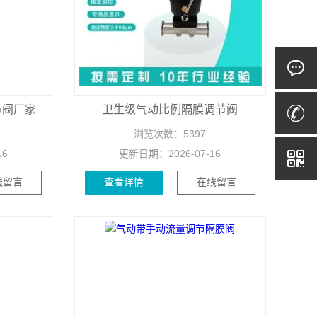
节阀厂家
卫生级气动比例隔膜调节阀
浏览次数：
5397
16
更新日期：
2026-07-16
线留言
查看详情
在线留言