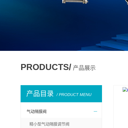
PRODUCTS/
产品展示
产品目录
/ PRODUCT MENU
气动隔膜阀
精小型气动隔膜调节阀