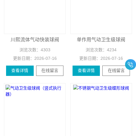
川熙流体气动快装球阀
单作用气动卫生级球阀
浏览次数：
4303
浏览次数：
4234
更新日期：
2026-07-16
更新日期：
2026-07-16
查看详情
在线留言
查看详情
在线留言