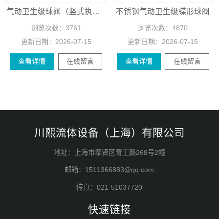
气动卫生级球阀（竖式执行器）
不锈钢气动卫生级蝶形球阀
浏览次数：
3761
浏览次数：
4870
更新日期：
2026-07-15
更新日期：
2026-07-15
查看详情
在线留言
查看详情
在线留言
川熙流体设备（上海）有限公司
地址：上海市奉贤区青工路268号2幢
邮箱：1511366883@qq.com
传真：021-51037720
快速链接