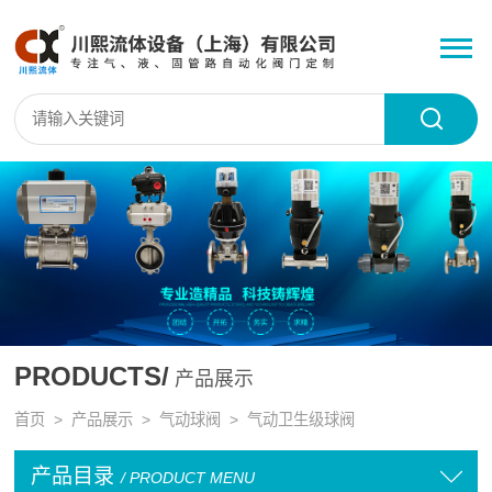
PRODUCTS/
产品展示
首页
>
产品展示
>
气动球阀
>
气动卫生级球阀
产品目录
/ PRODUCT MENU