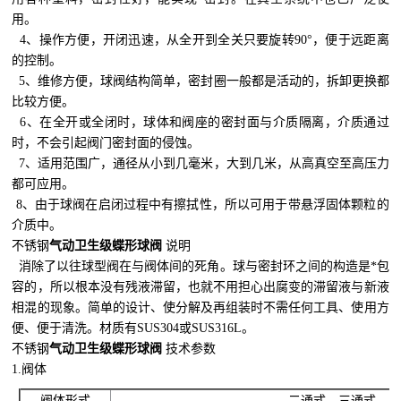
用。
4、操作方便，开闭迅速，从全开到全关只要旋转90°，便于远距离
的控制。
5、维修方便，球阀结构简单，密封圈一般都是活动的，拆卸更换都
比较方便。
6、在全开或全闭时，球体和阀座的密封面与介质隔离，介质通过
时，不会引起阀门密封面的侵蚀。
7、适用范围广，通径从小到几毫米，大到几米，从高真空至高压力
都可应用。
8、由于球阀在启闭过程中有擦拭性，所以可用于带悬浮固体颗粒的
介质中。
不锈钢
气动卫生级蝶形球阀
说明
消除了以往球型阀在与阀体间的死角。球与密封环之间的构造是*包
容的，所以根本没有残液滞留，也就不用担心出腐变的滞留液与新液
相混的现象。简单的设计、使分解及再组装时不需任何工具、使用方
便、便于清洗。材质有SUS304或SUS316L。
不锈钢
气动卫生级蝶形球阀
技术参数
1.阀体
阀体形式
二通式、三通式