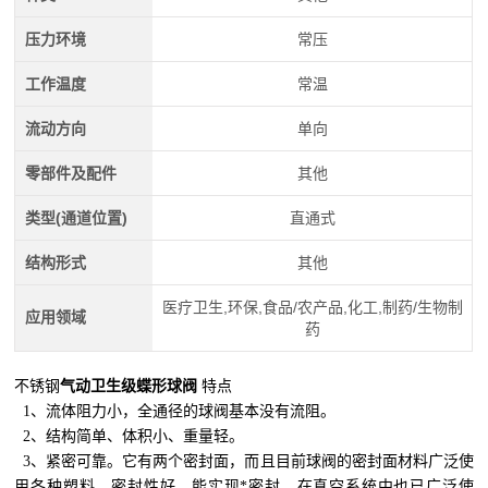
压力环境
常压
工作温度
常温
流动方向
单向
零部件及配件
其他
类型(通道位置)
直通式
结构形式
其他
医疗卫生,环保,食品/农产品,化工,制药/生物制
应用领域
药
不锈钢
气动卫生级蝶形球阀
特点
1、流体阻力小，全通径的球阀基本没有流阻。
2、结构简单、体积小、重量轻。
3、紧密可靠。它有两个密封面，而且目前球阀的密封面材料广泛使
用各种塑料，密封性好，能实现*密封。在真空系统中也已广泛使