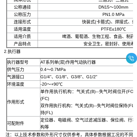
公称通径
DN15～100mm
公称压力
PN1.0 MPa
连接形式
快装式(卡箍式)、焊接式、
适用温度
PTFE≤180℃
适用介质
啤酒、葡萄酒、生物工程、食品、制药
产品特点
安全卫生，密封好、使用寿
2.执行器
执行器型号
AT系列单(双)作用气动执行器
供气压力
0.4～0.7MPa
气源接口
G1/4"、G1/8"、G3/8"、G1/2"
环境温度
-20～+90℃
单作用执行机构：气关式(B)--失气时阀位开(FO)
(FC)
作用形式
双作用执行机构：气关式(B)--失气时阀位保持(FL)
持(FL)
定位器、电磁阀、空气过滤减压器、保位阀、行程
可配附件
构等
注：以上技术参数和外形尺寸仅供参考，具体参数根据工况的不同