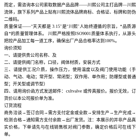
而定，需咨询本公司索取数据
产品品牌——川熙公司主打品牌—川熙
流体，旗下系列产品上贴有川熙流体品牌商标、合格证、标牌和防伪
二维码。
质量保证——“天天都是 3.15"是“川熙"人始终遵循的宗旨，*品质源
自*的质量管理体系。 川熙严格按照ISO9001质量体系执行，从源头
把控产品加工每一道工序，确保出厂产品合格率达到100%。
询价须知
一、请提供贵公司名称、及
二、请提供阀门名称，口径，阀体材质，安装方式
三、请提供工况介质，操作压力，使用温度以及阀门使用功能（手
动、气动、电动；常开型、常闭型；双作用、单作用；防爆型或普通
型；开关型或调节型）
四、请用询价函方式发送邮件：cxltvalve 或传真报价。报价无效，订
货价以本公司报价单为准。
订货流程
商务洽谈→签订合同→需方支付定金或全款→安排生产→生产完成→
检测合格→通知需方支付余款→出厂发货。注：本展示的并非产品真
实价格，下单请先与在线销售核对阀门参数，确定价格后可在线下
单。