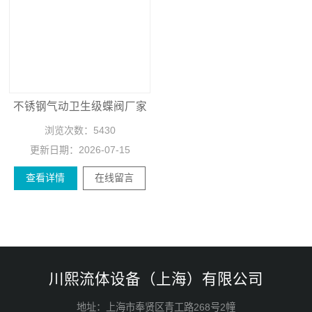
不锈钢气动卫生级蝶阀厂家
浏览次数：
5430
更新日期：
2026-07-15
查看详情
在线留言
川熙流体设备（上海）有限公司
地址：上海市奉贤区青工路268号2幢