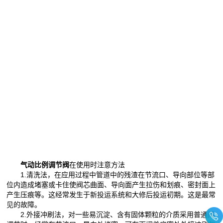
气动比例调节阀
在使用时注意方法
1.清洗法，在应用过程中管道中的残渣在节流口、导向部位等部
位内造成堵塞或卡住使阀芯曲面、导向面产生拉伤和划痕、密封面上
产生压痕等。这经常发生于新投运系统和大修后投运初期。这是最常
见的故障。
2.外接冲刷法，对一些易沉淀、含有固体颗粒的介质采用普通阀