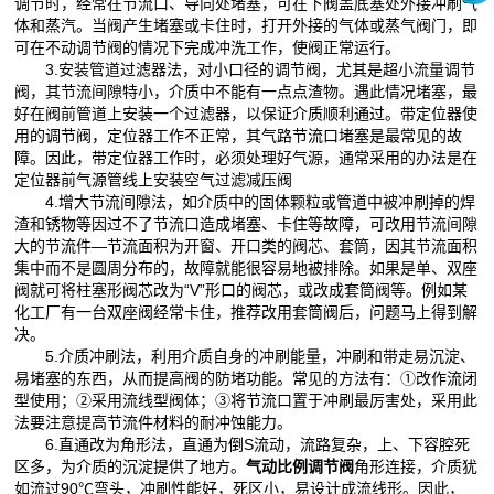
调节时，经常在节流口、导向处堵塞，可在下阀盖底塞处外接冲刷气
体和蒸汽。当阀产生堵塞或卡住时，打开外接的气体或蒸气阀门，即
可在不动调节阀的情况下完成冲洗工作，使阀正常运行。
3.安装管道过滤器法，对小口径的调节阀，尤其是超小流量调节
阀，其节流间隙特小，介质中不能有一点点渣物。遇此情况堵塞，最
好在阀前管道上安装一个过滤器，以保证介质顺利通过。带定位器使
用的调节阀，定位器工作不正常，其气路节流口堵塞是最常见的故
障。因此，带定位器工作时，必须处理好气源，通常采用的办法是在
定位器前气源管线上安装空气过滤减压阀
4.增大节流间隙法，如介质中的固体颗粒或管道中被冲刷掉的焊
渣和锈物等因过不了节流口造成堵塞、卡住等故障，可改用节流间隙
大的节流件—节流面积为开窗、开口类的阀芯、套筒，因其节流面积
集中而不是圆周分布的，故障就能很容易地被排除。如果是单、双座
阀就可将柱塞形阀芯改为“V”形口的阀芯，或改成套筒阀等。例如某
化工厂有一台双座阀经常卡住，推荐改用套筒阀后，问题马上得到解
决。
5.介质冲刷法，利用介质自身的冲刷能量，冲刷和带走易沉淀、
易堵塞的东西，从而提高阀的防堵功能。常见的方法有：①改作流闭
型使用；②采用流线型阀体；③将节流口置于冲刷最厉害处，采用此
法要注意提高节流件材料的耐冲蚀能力。
6.直通改为角形法，直通为倒S流动，流路复杂，上、下容腔死
区多，为介质的沉淀提供了地方。
气动比例调节阀
角形连接，介质犹
如流过90℃弯头，冲刷性能好，死区小，易设计成流线形。因此，