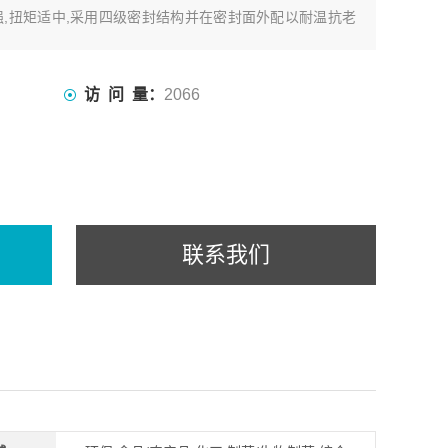
力强,扭矩适中,采用四级密封结构并在密封面外配以耐温抗老
质的零泄漏。
访 问 量：
2066
联系我们