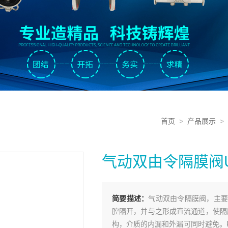
首页
>
产品展示
>
气动双由令隔膜阀U
简要描述：
气动双由令隔膜阀，主要
腔隔开，并与之形成直流通道，使隔
构，介质的内漏和外漏可同时避免。P