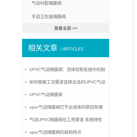
气动衬胶隔膜阀
手动卫生级隔膜阀
查看全部 >>
相关文章
/ ARTICLES
UPVC气动隔膜阀：流体控制系统中的耐
腐蚀卫士
如何根据工况需求选择合适的UPVC气动
隔膜阀
UPVC气动隔膜阀
upvc气动隔膜阀打不出液体的原因有哪
些？
气动UPVC隔膜阀化工用管道 系统特性
upvc气动隔膜阀的结构特点