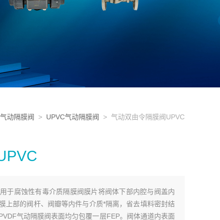
气动隔膜阀
>
UPVC气动隔膜阀
> 气动双由令隔膜阀UPVC
PVC
用于腐蚀性有毒介质隔膜阀膜片将阀体下部内腔与阀盖内
膜上部的阀杆、阀瓣等内件与介质*隔离，省去填料密封结
VDF气动隔膜阀表面均匀包覆一层FEP。阀体通道内表面