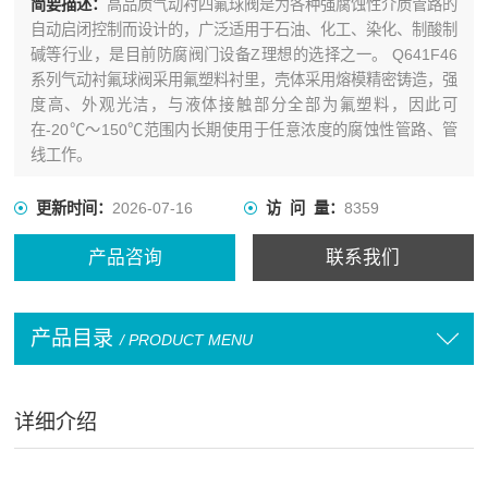
简要描述：
高品质气动衬四氟球阀是为各种强腐蚀性介质管路的
自动启闭控制而设计的，广泛适用于石油、化工、染化、制酸制
碱等行业，是目前防腐阀门设备Z理想的选择之一。 Q641F46
系列气动衬氟球阀采用氟塑料衬里，壳体采用熔模精密铸造，强
度高、外观光洁，与液体接触部分全部为氟塑料，因此可
在-20℃～150℃范围内长期使用于任意浓度的腐蚀性管路、管
线工作。
更新时间：
2026-07-16
访 问 量：
8359
产品咨询
联系我们
产品目录
/ PRODUCT MENU
详细介绍