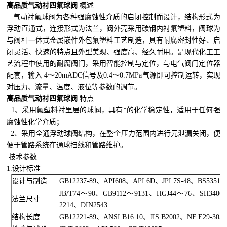
高品质气动衬四氟球阀
概述
气动衬氟球阀为各种强腐蚀性介质的启闭控制而设计，结构形式为
浮动直通式，连接形式为法兰，阀外壳采用碳钢内衬氟塑料，阀球为
与阀杆一体式金属嵌件外包氟塑料工艺制造，具有耐腐密封性好、启
闭灵活、快速的特点且外型美观、强度高、经久耐用。是现代化工工
艺流程中使用的耐腐阀门，采用智能控制与定位，与电气阀门定位器
配套，输入 4～20mADC信号及0.4～0.7MPa气源即可控制运转，实现
对压力、流量、温度、液位等参数的调节。
高品质气动衬四氟球阀
特点
1、采用氟塑料衬里层的球阀，具有*的化学稳定性，适用于任何强
腐蚀性化学介质；
2、采用全通浮动球阀结构，在整个压力范围内进行元泄漏关闭，便
便于管路系统在通球扫线和管路维护。
技术参数
1.设计标准
设计与制造
GB12237-89、API608、API 6D、JPI 7S-48、BS5351、
JB/T74～90、GB9112～9131、HGJ44～76、SH3406、
法兰尺寸
2214、DIN2543
结构长度
GB12221-89、ANSI B16.10、JIS B2002、NF E29-305