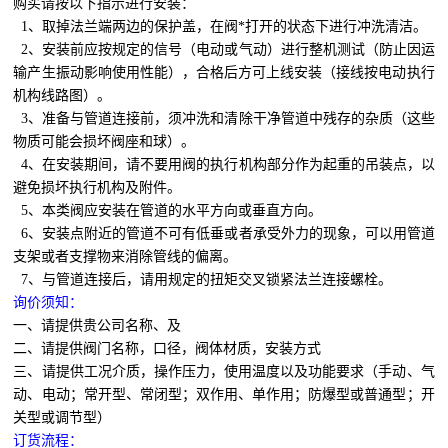
购买请按以下指示进行安装：
1、取掉法兰端两边的保护盖，在阀*打开的状态下进行冲洗清洁。
2、安装前应按规定的信号（电动或气动）进行整机测试（防止因运
输产生振动影响使用性能），合格后方可上线安装（接线按电动执行
机构线路图）。
3、准备与管道连接前，须冲洗和清除干净管道中残存的杂质（这些
物质可能会损坏阀座和球）。
4、在安装期间，请不要用阀的执行机构部分作为起重的吊装点，以
避免损坏执行机构及附件。
5、本类阀应安装在管道的水平方向或垂直方向。
6、安装点附近的管道不可有低垂或者承受外力的现象，可以用管道
支架或者支撑物来消除管线的偏离。
7、与管道连接后，请用规定的扭矩交叉锁紧法兰连接螺栓。
询价须知：
一、请提供贵公司名称、及
二、请提供阀门名称，口径，阀体材质，安装方式
三、请提供工况介质，操作压力，使用温度以及功能要求（手动、气
动、电动；常开型、常闭型；双作用、单作用；防爆型或普通型；开
关型或调节型）
订货流程：