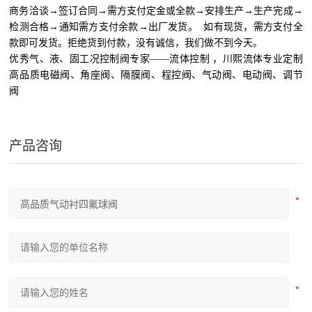
商务洽谈→签订合同→需方支付定金或全款→安排生产→生产完成→
检测合格→通知需方支付余款→出厂发货。 如有现货，需方支付全
款即可发货。拒绝货到付款，没有诚信，我们做不到今天。
优秀气、液、固工况控制阀专家——流体控制 ，川熙流体专业定制
高品质电磁阀、角座阀、隔膜阀、程控阀、气动阀、电动阀、调节
阀
产品咨询