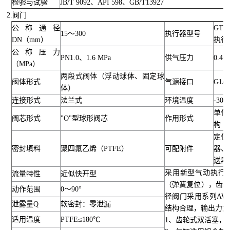
检验与试验
JB/T 9092、API 598、GB/T13927
2.阀门
公称通径
GT
15～300
执行器型号
DN（mm）
执行
公称压力
PN1.0、1.6 MPa
供气压力
0.4～
（MPa）
两段式阀体（浮动球体、固定球
阀体形式
气源接口
G1/4
体）
连接形式
法兰式
环境温度
-30
单作
阀芯形式
"O"型球形阀芯
作用形式
构
定位
密封填料
聚四氟乙烯（PTFE）
可配附件
器、
送器
采用新型气动执行
流量特性
近似快开型
（弹簧复位），齿
动作范围
0～90°
径阀门采用系列A
泄露量Q
软密封：零泄漏
结构合理，输出力大
适用温度
PTFE≤180℃
1、齿轮式双活塞，