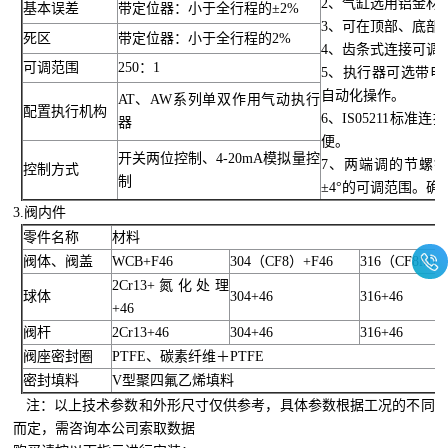
2、气缸选用铝金材
基本误差
带定位器：小于全行程的±2%
3、可在顶部、底部
死区
带定位器：小于全行程的2%
4、齿条式连接可调
可调范围
250：1
5、执行器可选带
自动化操作。
AT、AW系列单双作用气动执行
配置执行机构
6、IS05211标
器
便。
开关两位控制、4-20mA模拟量控
7、两端调的节螺钉
控制方式
制
±4°的可调范围。
3.阀内件
零件名称
材料
阀体、阀盖
WCB+F46
304（CF8）+F46
316（CF8M）
2Cr13+氮化处理
球体
304+46
316+46
+46
阀杆
2Cr13+46
304+46
316+46
阀座密封圈
PTFE、碳素纤维＋PTFE
密封填料
V型聚四氟乙烯填料
注：以上技术参数和外形尺寸仅供参考，具体参数根据工况的不同
而定，需咨询本公司索取数据