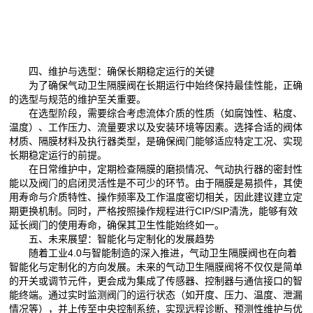
四、维护与选型：确保长期稳定运行的关键
为了确保气动卫生隔膜阀在长期运行中始终保持最佳性能，正确
的选型与规范的维护至关重要。
在选型阶段，需要综合考虑流体介质的性质（如腐蚀性、粘度、
温度）、工作压力、流量要求以及安装环境等因素。选择合适的阀体
材质、隔膜材料及执行器类型，是确保阀门能够适应特定工况、实现
长期稳定运行的前提。
在日常维护中，定期检查隔膜的磨损情况、气动执行器的密封性
能以及阀门的启闭灵活性是不可少的环节。由于隔膜是易损件，其使
用寿命与介质特性、操作频率及工作温度密切相关，因此建议建立定
期更换机制。同时，严格按照操作规程进行CIP/SIP清洗，能够有效
延长阀门的使用寿命，确保其卫生性能始终如一。
五、未来展望：智能化与定制化的发展趋势
随着工业4.0与智能制造的深入推进，气动卫生隔膜阀也在向着
智能化与定制化的方向发展。未来的气动卫生隔膜阀将不仅仅是简单
的开关或调节元件，更会成为集成了传感器、控制器与通信接口的智
能终端。通过实时监测阀门的运行状态（如开度、压力、温度、泄漏
情况等），并上传至中央控制系统，实现远程诊断、预测性维护与优