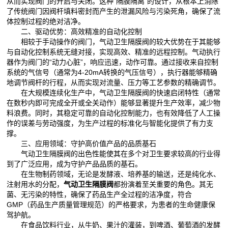
从而实现阀门的开启与关闭。这种“隔膜隔离”的设计，从根本上消除
了传统阀门因阀杆填料密封而产生的泄漏风险与污染死角，确保了流
体控制过程的绝对洁净。
二、驱动优势：高效精准的自动化控制
相较于手动操作的阀门，气动卫生隔膜阀的较大优势在于其能够
与自动化控制系统无缝对接，实现高效、精准的远程控制。气动执行
器作为阀门的“动力心脏”，响应迅速，动作可靠。通过接收来自控制
系统的气信号（通常为4-20mA转换的气压信号），执行器能够精确
地调节阀杆的行程，从而实现对流量、压力等工艺参数的精确调节。
在大规模连续化生产中，气动卫生隔膜阀的快速启闭特性（通常
在数秒内即可完成全开或全关动作）能够显著提升生产效率，减少物
料浪费。同时，其稳定可靠的自动化控制能力，也有效降低了人工操
作的误差与劳动强度，为生产过程的标准化与智能化提供了有力支
撑。
三、应用领域：守护高价值产品的品质基石
气动卫生隔膜阀的出色性能使其在多个对卫生要求较高的行业得
到了广泛应用，成为守护产品品质的基石。
在生物制药领域，无论是发酵液、培养基的输送，还是纯化水、
注射用水的分配，
气动卫生隔膜阀
都扮演着至关重要的角色。其无
菌、无污染的特性，确保了药品生产全过程的洁净度，符合
GMP（药品生产质量管理规范）的严格要求，为患者的生命健康保
驾护航。
在食品饮料行业，从牛奶、果汁的灌装，到啤酒、葡萄酒的发酵