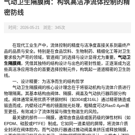
气动卫生隔膜阀：构筑高洁净流体控制的精
密防线
时间：2026-05-21
浏览：345次
在现代工业生产中，流体控制的精度与洁净度直接关系到最终产
品的品质与安全。特别是在食品饮料、生物制药、精细化工等对卫生
要求极为严苛的领域，管道阀门的选择与设计显得尤为重要。
气动卫
生隔膜阀
，凭借其独特的结构设计与出色的密封性能，正逐渐成为这
些高洁净应用场合的首要选择控制元件，构筑起一道道精密的卫生防
线。
一、设计精要：为洁净而生的结构哲学
气动卫生隔膜阀的核心设计理念在于将驱动机构与流体介质进行
物理隔离。其基本结构由阀体、隔膜、阀盖及气动执行器四部分构
成。阀体通常采用优质不锈钢材料（如304或316L）通过精密铸造或
锻造而成，内壁经过严格的镜面抛光处理，粗糙度可达Ra≤0.4μm甚
至更低，有效减少了流体残留与微生物滋生的风险。
最关键的部件——隔膜，通常由食品级或医药级的弹性材料（如
EPDM、硅胶或PTFE）制成。它如同一道柔韧的屏障，将流体介质
全封闭在阀体腔内，而气动执行器通过推动阀盖来挤压或释放隔膜，