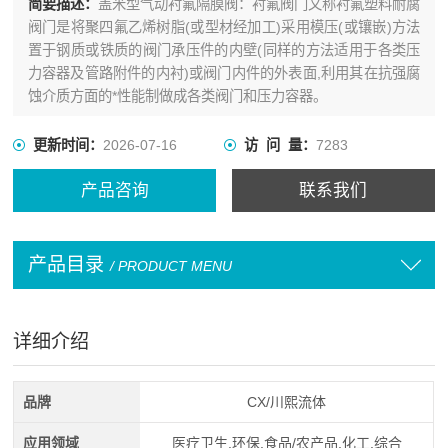
简要描述：
盖米型气动衬氟隔膜阀：衬氟阀门又称衬氟塑料耐腐
阀门是将聚四氟乙烯树脂(或型材经加工)采用模压(或镶嵌)方法
置于钢质或铁质的阀门承压件的内壁(同样的方法适用于各类压
力容器及管路附件的内衬)或阀门内件的外表面,利用其在抗强腐
蚀介质方面的*性能制做成各类阀门和压力容器。
更新时间：
2026-07-16
访 问 量：
7283
产品咨询
联系我们
产品目录
/ PRODUCT MENU
详细介绍
品牌
CX/川熙流体
应用领域
医疗卫生,环保,食品/农产品,化工,综合