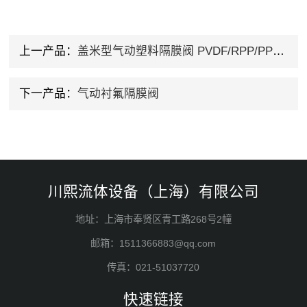
上一产品：
盖米型气动塑料隔膜阀 PVDF/RPP/PPH/UPVC
下一产品：
气动衬氟隔膜阀
川熙流体设备（上海）有限公司
地址：上海市奉贤区青工路268号2幢
邮箱：1511366883@qq.com
传真：021-51037720
快速链接