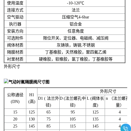
使用温度
-10-120℃
连接方式
法兰
空气驱动
压缩空气4-6bar
执行器
铝合金
安装方向
任意角度
可选附件
限位开关、定位器、电磁阀、减压阀
阀体材质
灰铸铁，铸钢,不锈钢
隔膜材质
丁基橡胶，天然橡胶，聚四氟乙烯
衬里材质
硬橡胶，软橡胶，氯丁橡胶，丁基橡胶等
外形尺寸
外形尺寸
公称通径
H1
D1 ( 法兰外
D (法兰螺孔中
L (阀体长
n （法兰螺孔
(DN)
(高)
径)
径)
度)
量）
15
125
65
95
125
4
20
130
75
105
135
4
25
145
85
115
145
4