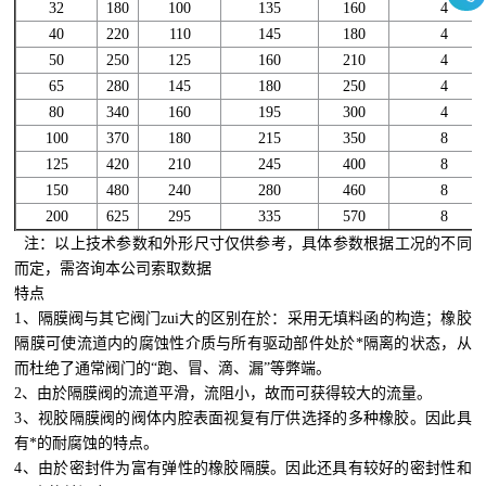
32
180
100
135
160
4
40
220
110
145
180
4
50
250
125
160
210
4
65
280
145
180
250
4
80
340
160
195
300
4
100
370
180
215
350
8
125
420
210
245
400
8
150
480
240
280
460
8
200
625
295
335
570
8
注：以上技术参数和外形尺寸仅供参考，具体参数根据工况的不同
而定，需咨询本公司索取数据
特点
1、隔膜阀与其它阀门zui大的区别在於：采用无填料函的构造；橡胶
隔膜可使流道内的腐蚀性介质与所有驱动部件处於*隔离的状态，从
而杜绝了通常阀门的“跑、冒、滴、漏”等弊端。
2、由於隔膜阀的流道平滑，流阻小，故而可获得较大的流量。
3、视胶隔膜阀的阀体内腔表面视复有厅供选择的多种橡胶。因此具
有*的耐腐蚀的特点。
4、由於密封件为富有弹性的橡胶隔膜。因此还具有较好的密封性和