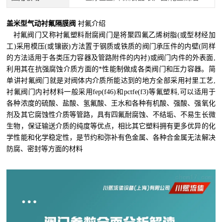
盖米型气动衬氟隔膜阀
衬氟介绍
衬氟阀门又称衬氟塑料耐腐阀门是将聚四氟乙烯树脂(或型材经加
工)采用模压(或镶嵌)方法置于钢质或铁质的阀门承压件的内壁(同样
的方法适用于各类压力容器及管路附件的内衬)或阀门内件的外表面,
利用其在抗强腐蚀介质方面的*性能制做成各类阀门和压力容器。简
单讲衬氟阀门就是对阀体内介质所能达到的地方全部采用衬里工艺,
衬氟阀门内衬材料一般采用fep(f46)和pctfe(f3)等氟塑料,可以适用于
各种浓度的硫酸、盐酸、氢氟酸、王水和各种有机酸、强酸、强氧化
剂及其它腐蚀性介质等管路，具有四氟耐腐蚀、不结垢、不易生长微
生物，保证输送介质的纯度等优点，相比其它塑料拥有更多优异的化
学性能和化学稳定性，是节约和弥补有色金属、各种合金属无法解决
防腐、密封等方面的材料