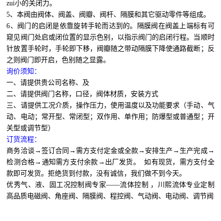
zui小的关闭力。
5、本阀由阀体、阀盖、阀瓣、阀杆、隔膜和其它驱动零件等组成。
6、阀门的启闭是依靠旋转手轮而达到的。隔膜阀在阀盖上端标有可
窥见阀门处启或闭位置的显示色别，以指示阀门的启闭行程。当顺时
针放置手轮时，手轮即下移，阀瓣随之带动隔膜下降使通路截断；反
之则阀门即开启，色别随之显露。
询价须知：
一、请提供贵公司名称、及
二、请提供阀门名称，口径，阀体材质，安装方式
三、请提供工况介质，操作压力，使用温度以及功能要求（手动、气
动、电动；常开型、常闭型；双作用、单作用；防爆型或普通型；开
关型或调节型）
订货流程：
商务洽谈→签订合同→需方支付定金或全款→安排生产→生产完成→
检测合格→通知需方支付余款→出厂发货。 如有现货，需方支付全
款即可发货。拒绝货到付款，没有诚信，我们做不到今天。
优秀气、液、固工况控制阀专家——流体控制 ，川熙流体专业定制
高品质电磁阀、角座阀、隔膜阀、程控阀、气动阀、电动阀、调节阀