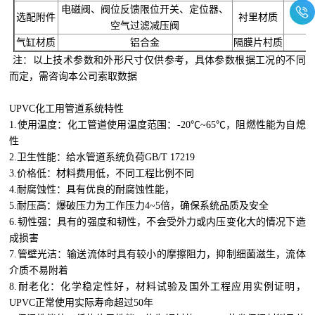
电磁阀、阀位反馈限位开关、定位器、
选配附件
衬里材质
空气过滤减压阀
气缸材质
铝合金
隔膜片村质
注：以上技术参数和外形尺寸仅供参考，具体参数根据工况的不同
而定，需咨询本公司索取数据
UPVC化工用管道系统特性
1.使用温度：化工管道使用温度范围：-20℃~65℃，阻燃性能为自熄
性
2.卫生性能：给水管道系统负荷GB/T 17219
3.价格低：材料费用低，不同工程比例不同
4.耐腐蚀性：具有优良的耐腐蚀性能，
5.耐压高：爆破压力为工作压力4~5倍，确保系统品质及安全
6.韧性强：具有的强度和韧性，不会受外力或内压变化大的情况下造
成损害
7.管壁光洁：输送流体时具有较小的摩擦阻力，抑制细菌滋生，流体
介质不易附着
8.耐老化：化学稳定性好，材料试验及国外工程应用实例证明，
UPVC正常使用实际寿命超过50年