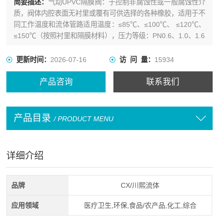
简要描述：
气动UPVC隔膜阀：于控制非腐蚀性或一般腐蚀性介
质，阀体内腔表面无衬里或覆有可供选择的各种橡胶，适用于不
同工作温度和流体管路适用温度：≤85℃、≤100℃、 ≤120℃、
≤150℃（按照衬里和隔膜材料），压力等级：PN0.6、1.0、1.6
更新时间：
2026-07-16
访 问 量：
15934
产品咨询
联系我们
产品目录
/ PRODUCT MENU
详细介绍
品牌
CX/川熙流体
应用领域
医疗卫生,环保,食品/农产品,化工,综合