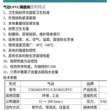
结构特点
气动UPVC隔膜阀
1、卫生指标符合国家卫生标准
2、外型结构紧凑美观
3、本体重量轻容易安装
4、材质卫生无毒
5、耐磨损、容易拆卸，维护简单易行
6、适用流体：水、空气、油类、腐蚀性化学液
7、使用温度范围广：40℃ -140℃
8、具有的强度和韧性
9、具有优良的耐化学腐蚀性能
10、阻燃性能为自熄性
11、低热传导性能，为钢材的1/200
12、介质中重离子含量达超纯水含量
技术参数
形式
气动
品牌
型号
CXG641UPVC/CXG661UPVC
产品别名
适用范围
环保 , 工业
连接形式
公称通径
15 ～ 200 (mm )
压力
0.6(M
动作方式
常开式、常闭式、往复式
阀体材质