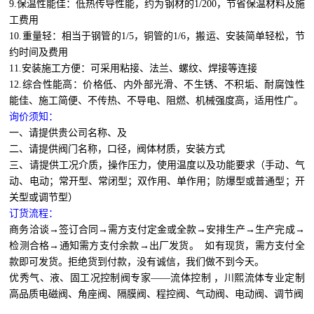
9.保温性能佳：低热传导性能，约为钢材的1/200，节省保温材料及施
工费用
10.重量轻：相当于钢管的1/5，铜管的1/6，搬运、安装简单轻松，节
约时间及费用
11.安装施工方便：可采用粘接、法兰、螺纹、焊接等连接
12.综合性能高：价格低、内外部光滑、不生锈、不积垢、耐腐蚀性
能佳、施工简便、不传热、不导电、阻燃、机械强度高，适用性广。
询价须知：
一、请提供贵公司名称、及
二、请提供阀门名称，口径，阀体材质，安装方式
三、请提供工况介质，操作压力，使用温度以及功能要求（手动、气
动、电动；常开型、常闭型；双作用、单作用；防爆型或普通型；开
关型或调节型）
订货流程：
商务洽谈→签订合同→需方支付定金或全款→安排生产→生产完成→
检测合格→通知需方支付余款→出厂发货。 如有现货，需方支付全
款即可发货。拒绝货到付款，没有诚信，我们做不到今天。
优秀气、液、固工况控制阀专家——流体控制 ，川熙流体专业定制
高品质电磁阀、角座阀、隔膜阀、程控阀、气动阀、电动阀、调节阀