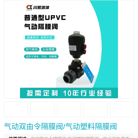
气动双由令隔膜阀/气动塑料隔膜阀