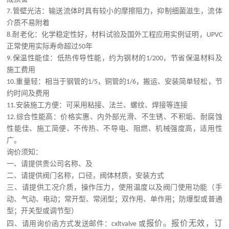
7.管壁光洁：输送流体时具有较小的摩擦阻力，抑制细菌滋生，流体
介质不易附着
8.耐老化：化学稳定性好，材料试验及国外工程应用实例证明，UPVC
正常使用实际寿命超过50年
9.保温性能佳：低热传导性能，约为钢材的1/200，节省保温材料及
施工费用
10.重量轻：相当于钢管的1/5，铜管的1/6，搬运、安装简单轻松，节
约时间及费用
11.安装施工方便：可采用粘接、法兰、螺纹、焊接等连接
12.综合性能高：价格实惠、内外部光滑、不生锈、不积垢、耐腐蚀
性能佳、施工简便、不传热、不导电、阻燃、机械强度高，适用性
广。
询价须知：
一、请提供贵公司名称、及
二、请提供阀门名称，口径，阀体材质，安装方式
三、请提供工况介质，操作压力，使用温度以及阀门使用功能（手
动、气动、电动；常开型、常闭型；双作用、单作用；防爆型或普通
型；开关型或调节型）
报价。报价无效，订
四、请用询价函方式发送邮件：cxltvalve 或