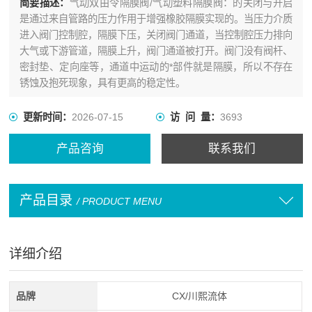
简要描述：
气动双由令隔膜阀/气动塑料隔膜阀：的关闭与开启
是通过来自管路的压力作用于增强橡胶隔膜实现的。当压力介质
进入阀门控制腔，隔膜下压，关闭阀门通道，当控制腔压力排向
大气或下游管道，隔膜上升，阀门通道被打开。阀门没有阀杆、
密封垫、定向座等，通道中运动的*部件就是隔膜，所以不存在
锈蚀及抱死现象，具有更高的稳定性。
更新时间：
2026-07-15
访 问 量：
3693
产品咨询
联系我们
产品目录
/ PRODUCT MENU
详细介绍
品牌
CX/川熙流体