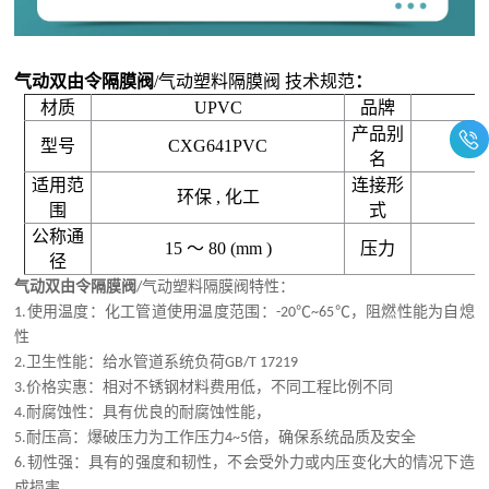
气动双由令隔膜阀
/气动塑料隔膜阀
技术规范
：
材质
UPVC
品牌
产品别
型号
CXG641PVC
名
适用范
连接形
环保 , 化工
围
式
公称通
15 ～ 80 (mm )
压力
径
气动双由令隔膜阀
/气动塑料隔膜阀特性：
1.使用温度：化工管道使用温度范围：-20℃~65℃，阻燃性能为自熄
性
2.卫生性能：给水管道系统负荷GB/T 17219
3.价格实惠：相对不锈钢材料费用低，不同工程比例不同
4.耐腐蚀性：具有优良的耐腐蚀性能，
5.耐压高：爆破压力为工作压力4~5倍，确保系统品质及安全
6.韧性强：具有的强度和韧性，不会受外力或内压变化大的情况下造
成损害