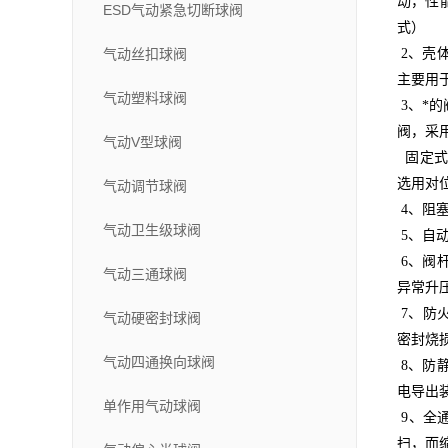
动，性
ESD气动紧急切断球阀
式）
气动丝扣球阀
2、壳
主要用
气动塑料球阀
3、*
阀，采
气动V型球阀
固定式
选用对
气动调节球阀
4、阻
气动卫生级球阀
5、自
6、阀
气动三通球阀
异常升
7、防
气动硬密封球阀
密封烧
气动四通换向球阀
8、防
电导出
单作用气动球阀
9、全
扫，而