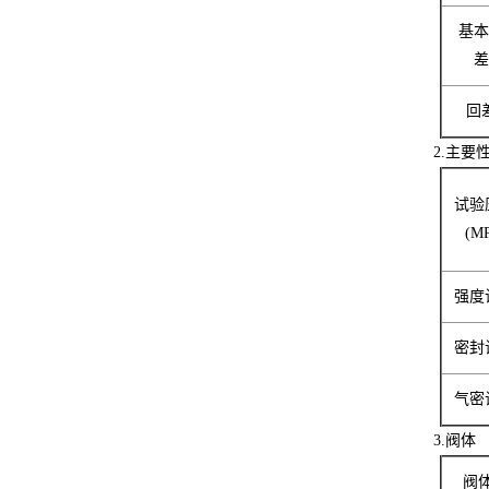
基
回
2.主要
试验
(MP
强度
密封
气密
3.阀体
阀