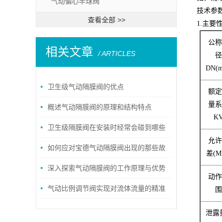
气动偏心半球阀
技术参
查看全部 >>
1.主要
公
相关文章
/ ARTICLES
DN(
卫生级气动隔膜阀的优点
额
量
概述气动隔膜阀的原理和结构特点
K
卫生级隔膜阀在安装时经常会碰到哪些
允
问题？
如何应对宝德气动隔膜阀出现的那些故
差(M
障？
深入探索气动隔膜阀的工作原理与优势
动
气动比例调节阀实现对流体流量的精准
控制
泄露