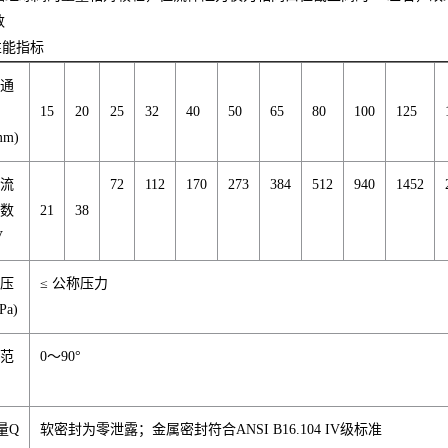
数
性能指标
称通
径
15
20
25
32
40
50
65
80
100
125
mm)
定流
72
112
170
273
384
512
940
1452
系数
21
38
V
许压
≤ 公称压力
Pa)
作范
0～90°
围
量Q
软密封为零泄露；金属密封符合ANSI B16.104 IV级标准