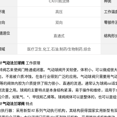
CX/川熙流体
种类
环境
高压
工作温
方向
双向
零部件
(通道位
直通式
结构形
领域
医疗卫生,化工,石油,制药/生物制药,综合
41F气动法兰球阀
工作原理
转阀芯来使阀门畅通或闭塞。气动球阀开关轻便，体积小，可以做成很大
态，不易被介质冲蚀，在各行业得到广泛的应用。气动球阀只需要用气动
平等的阀体内腔为介质提供了阻力很小、直通的流道。通常认为球阀zui
制流量之用。球阀的主要特点是本身结构紧凑，易于操作和维修，适用于
的介质，如氧气、*、甲烷和乙烯等。球阀阀体可以是整体的，也可以是组
41F气动法兰球阀
特点
动执行器：采用新型AT系列气动执行机构，其结构获得国家实用新型有