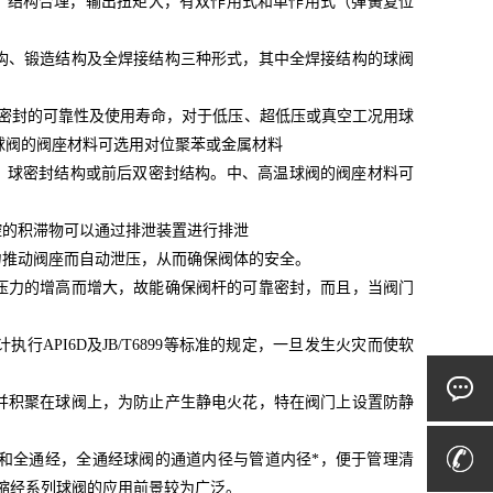
，结构合理，输出扭矩大，有双作用式和单作用式（弹簧复位
构、锻造结构及全焊接结构三种形式，其中全焊接结构的球阀
了密封的可靠性及使用寿命，对于低压、超低压或真空工况用球
球阀的阀座材料可选用对位聚苯或金属材料
、球密封结构或前后双密封结构。中、高温球阀的阀座材料可
腔的积滞物可以通过排泄装置进行排泄
力推动阀座而自动泄压，从而确保阀体的安全。
压力的增高而增大，故能确保阀杆的可靠密封，而且，当阀门
API6D及JB/T6899等标准的规定，一旦发生火灾而使软
并积聚在球阀上，为防止产生静电火花，特在阀门上设置防静
和全通经，全通经球阀的通道内径与管道内径*，便于管理清
故缩经系列球阀的应用前景较为广泛。