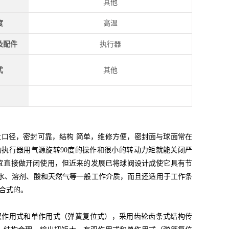
其他
度
高温
及配件
执行器
式
其他
口径，密封可靠，结构 简单，维修方便，密封面与球面常在
执行器用气源旋转90度的操作和很小的转动力矩就能关闭严
适宜直接做开闭使用，但近来的发展已将球阀设计成使它具有节
水、溶剂、酸和天然气等一般工作介质，而且还适用于工作条
合式的。
双作用式和单作用式（弹簧复位式），采用齿轮齿条式结构传