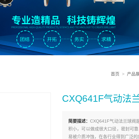
首页
>
产品
CXQ641F气动法
简要描述：
CXQ641F气动法兰
积小，可以做成很大口径，密封可靠
易被介质冲蚀，在各行业得到广泛的