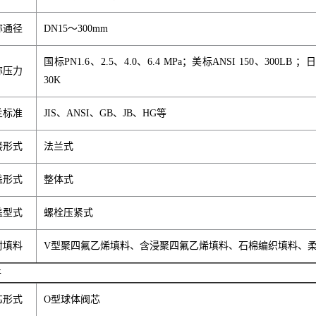
称通径
DN15～300mm
国标PN1.6、2.5、4.0、6.4 MPa；美标ANSI 150、300LB ；日
称压力
30K
兰标准
JIS、ANSI、GB、JB、HG等
接形式
法兰式
盖形式
整体式
盖型式
螺栓压紧式
封填料
V型聚四氟乙烯填料、含浸聚四氟乙烯填料、石棉编织填料、
件
芯形式
O型球体阀芯