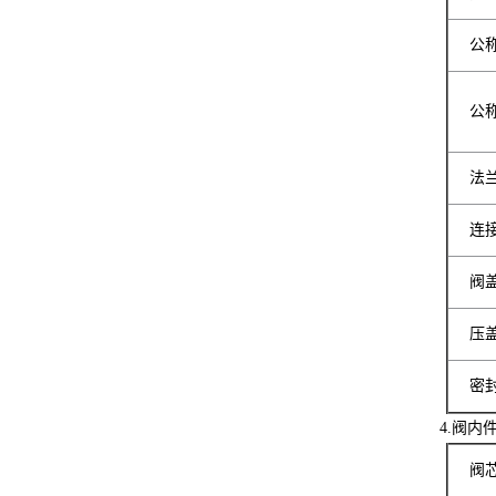
公
公
法
连
阀
压
密
4.阀内
阀