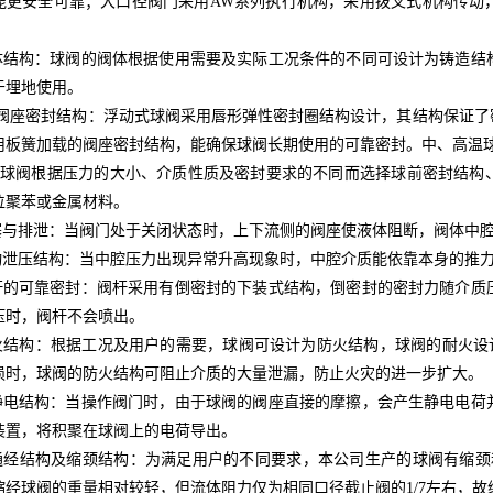
能更安全可靠；大口径阀门采用AW系列执行机构，采用拨叉式机构传动
体结构：球阀的阀体根据使用需要及实际工况条件的不同可设计为铸造结
于埋地使用。
的阀座密封结构：浮动式球阀采用唇形弹性密封圈结构设计，其结构保证
用板簧加载的阀座密封结构，能确保球阀长期使用的可靠密封。中、高温
球阀根据压力的大小、介质性质及密封要求的不同而选择球前密封结构
位聚苯或金属材料。
塞与排泄：当阀门处于关闭状态时，上下流侧的阀座使液体阻断，阀体中
动泄压结构：当中腔压力出现异常升高现象时，中腔介质能依靠本身的推
杆的可靠密封：阀杆采用有倒密封的下装式结构，倒密封的密封力随介质
压时，阀杆不会喷出。
火结构：根据工况及用户的需要，球阀可设计为防火结构，球阀的耐火设计执行
损时，球阀的防火结构可阻止介质的大量泄漏，防止火灾的进一步扩大。
静电结构：当操作阀门时，由于球阀的阀座直接的摩擦，会产生静电电荷
装置，将积聚在球阀上的电荷导出。
通经结构及缩颈结构：为满足用户的不同要求，本公司生产的球阀有缩颈
缩经球阀的重量相对较轻，但流体阻力仅为相同口径截止阀的1/7左右，