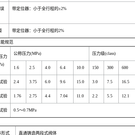
本误
带定位器：小于全行程的±2%
差
差
带定位器：小于全行程的2%
性能规范
公称压力(MPa)
压力级(class)
压力
a)
1.6
2.5
4.0
6.4
10.0
150
300
600
试验
2.4
3.75
6.0
9.6
15.0
3.0
7.5
16.5
试验
1.76
2.75
4.4
7.04
11.0
2.2
5.5
12.1
试验
0.5～0.7MPa
体形式
直通铸造两段式阀体