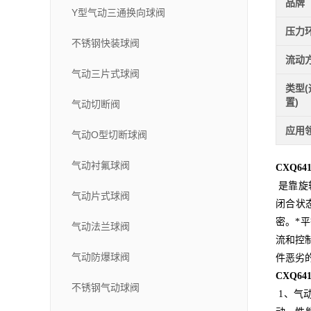
品牌
Y型气动三通换向球阀
压力
不锈钢快装球阀
流动
气动三片式球阀
类型
置)
气动切断阀
应用
气动O型切断球阀
气动衬氟球阀
CXQ6
是靠旋
气动片式球阀
闭合状
密。*
气动法兰球阀
流和控
气动防爆球阀
件恶劣
CXQ6
不锈钢气动球阀
1、气