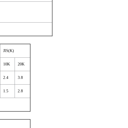
JIS(K)
10K
20K
2.4
3.8
1.5
2.8