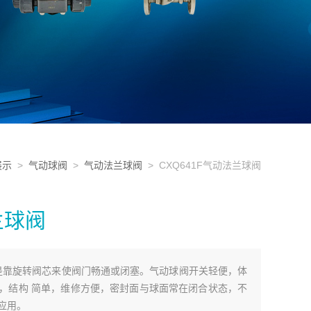
展示
>
气动球阀
>
气动法兰球阀
> CXQ641F气动法兰球阀
兰球阀
球阀是靠旋转阀芯来使阀门畅通或闭塞。气动球阀开关轻便，体
，结构 简单，维修方便，密封面与球面常在闭合状态，不
应用。