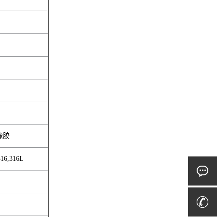
橡胶
6,316L
）