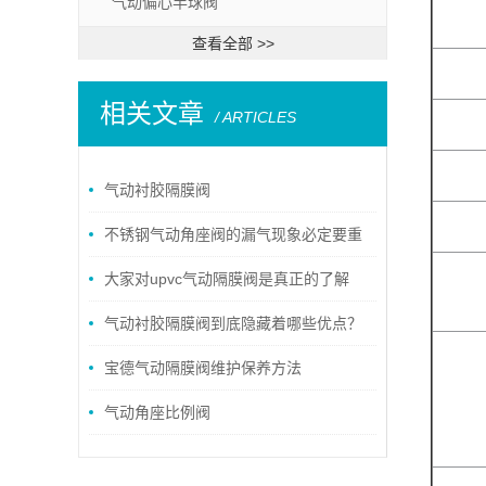
气动偏心半球阀
查看全部 >>
相关文章
/ ARTICLES
气动衬胶隔膜阀
不锈钢气动角座阀的漏气现象必定要重
视
大家对upvc气动隔膜阀是真正的了解
吗？
气动衬胶隔膜阀到底隐藏着哪些优点？
宝德气动隔膜阀维护保养方法
气动角座比例阀