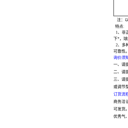
注：以
特点:
1、非
下*，
2、多
可靠性
询价须
一、请
二、请
三、请
或调节
订货流
商务洽
可发货
优秀气