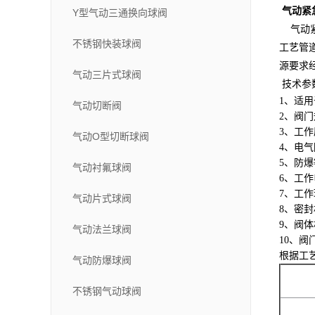
气动紧
Y型气动三通换向球阀
气动紧
不锈钢快装球阀
工艺管
源要求
气动三片式球阀
技术参
1、适
气动切断阀
2、阀门规
3、工作压
气动O型切断球阀
4、电气防
5、防爆等
气动衬氟球阀
6、工作电
7、工作
气动片式球阀
8、密封
9、阀
气动法兰球阀
10、阀
根据工
气动防爆球阀
不锈钢气动球阀