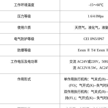
工作环境温度
-15～60℃
压力等级
1.6/4.0Mpa
使用介质
天然气，液化气，液氨
电气防护等级
CEI IP65/IP6
防爆等级
Eexm Ⅱ T4/ Eexm 
工作电压及电功率
交流 AC24V或220V，50H
流 AC12V/8.5W，AC24
作用形式
单作用执行机构：气关式(B)-
(FO)；气开式(K)--失气时
双作用执行机构：气关式(B)-
持(FL)；气开式(K)-- 失气时