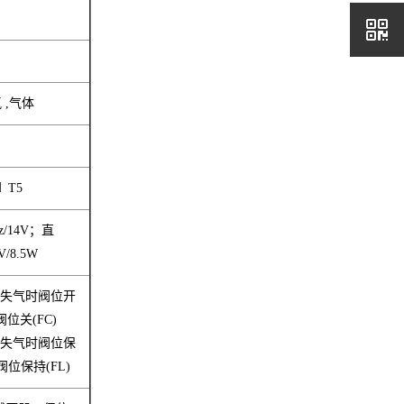
 ,气体
7
Ⅱ T5
z/14V；直
V/8.5W
-失气时阀位开
阀位关(FC)
-失气时阀位保
阀位保持(FL)