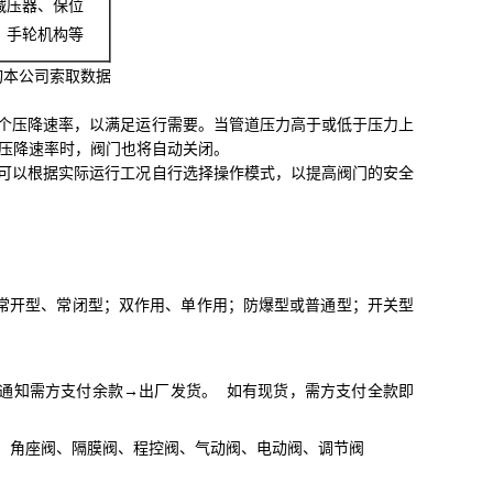
减压器、保位
、手轮机构等
询本公司索取数据
一个压降速率，以满足运行需要。当管道压力高于或低于压力上
的压降速率时，阀门也将自动关闭。
，可以根据实际运行工况自行选择操作模式，以提高阀门的安全
常开型、常闭型；双作用、单作用；防爆型或普通型；开关型
通知需方支付余款→出厂发货。 如有现货，需方支付全款即
阀、角座阀、隔膜阀、程控阀、气动阀、电动阀、调节阀