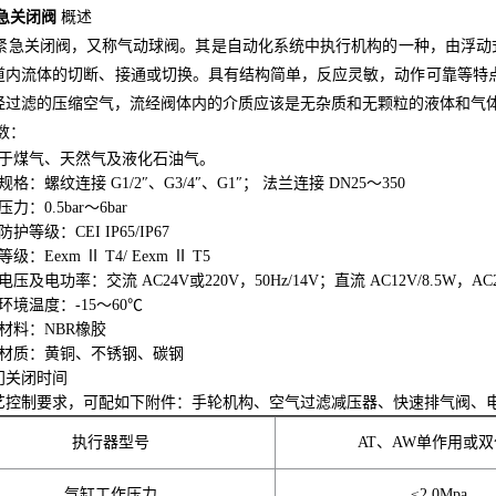
急关闭阀
概述
急关闭阀，又称气动球阀。其是自动化系统中执行机构的一种，由浮动
道内流体的切断、接通或切换。具有结构简单，反应灵敏，动作可靠等特
经过滤的压缩空气，流经阀体内的介质应该是无杂质和无颗粒的液体和气
数：
用于煤气、天然气及液化石油气。
格：螺纹连接 G1/2″、G3/4″、G1″； 法兰连接 DN25～350
力：0.5bar～6bar
护等级：CEI IP65/IP67
级：Eexm Ⅱ T4/ Eexm Ⅱ T5
压及电功率：交流 AC24V或220V，50Hz/14V；直流 AC12V/8.5W，AC24
环境温度：-15～60℃
材料：NBR橡胶
体材质：黄铜、不锈钢、碳钢
门关闭时间
艺控制要求，可配如下附件：手轮机构、空气过滤减压器、快速排气阀、
执行器型号
AT、AW单作用或
气缸工作压力
≤2.0Mpa