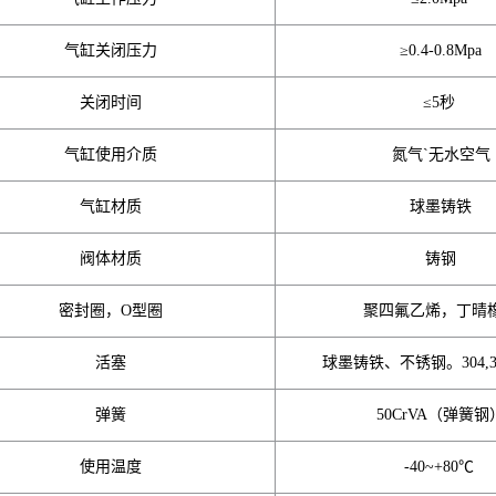
气缸关闭压力
≥0.4-0.8Mpa
关闭时间
≤5秒
气缸使用介质
氮气`无水空气
气缸材质
球墨铸铁
阀体材质
铸钢
密封圈，O型圈
聚四氟乙烯，丁晴
活塞
球墨铸铁、不锈钢。304,31
弹簧
50CrVA（弹簧钢
使用温度
-40~+80℃