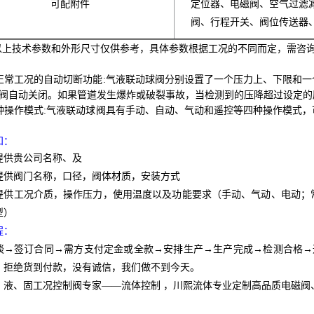
可配附件
定位器、电磁阀、空气过滤
阀、行程开关、阀位传送器
上技术参数和外形尺寸仅供参考，具体参数根据工况的不同而定，需咨
正常工况的自动切断功能:气液联动球阀分别设置了一个压力上、下限和
球阀自动关闭。如果管道发生爆炸或破裂事故，当检测到的压降超过设定
种操作模式:气液联动球阀具有手动、自动、气动和遥控等四种操作模式
。
知：
提供贵公司名称、及
提供阀门名称，口径，阀体材质，安装方式
提供工况介质，操作压力，使用温度以及功能要求（手动、气动、电动；
型）
程：
谈→签订合同→需方支付定金或全款→安排生产→生产完成→检测合格→
。拒绝货到付款，没有诚信，我们做不到今天。
、液、固工况控制阀专家——流体控制 ，川熙流体专业定制高品质电磁