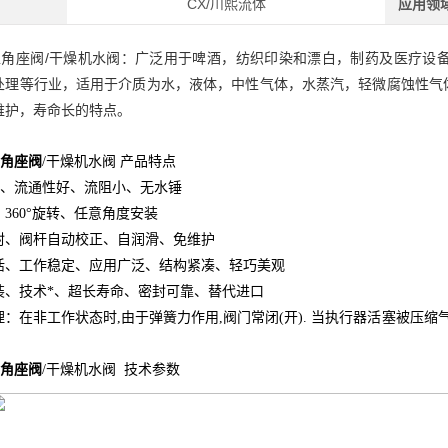
CX/川熙流体
应用领
型角座阀/干燥机水阀：广泛用于啤酒，纺织印染和漂白，制药及医疗设
处理等行业，适用于介质为水，液体，中性气体，水蒸汽，轻微腐蚀性气
维护，寿命长的特点。
型角座阀
/干燥机水阀 产品特点
计、流通性好、流阻小、无水锤
360°旋转、任意角度安装
封、阀杆自动校正、自润滑、免维护
活、工作稳定、应用广泛、结构紧凑、轻巧美观
装、技术*、超长寿命、密封可靠、替代进口
：在非工作状态时,由于弹簧力作用,阀门常闭(开). 当执行器活塞被压缩
型角座阀
/干燥机水阀 技术参数