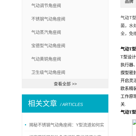
品牌
气动调节角座阀
气动T
不锈钢气动角座阀
菌，水
气动蒸汽角座阀
全，免
宝德型气动角座阀
气动T
T型设
气动黄铜角座阀
执行器、
卫生级气动角座阀
揳型密
开启灵
查看全部 >>
欧系精
工作原理
相关文章
/ ARTICLES
关.
气动T
揭秘不锈钢气动角座阀：Y型流道如何实