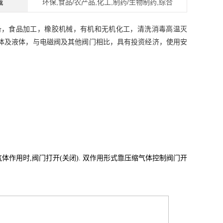
域
环保,食品/农产品,化工,制药/生物制药,综合
备，食品加工，橡胶机械，有机和无机化工，清洗消毒高温灭
体及液体，与电磁阀及其他阀门相比，具有投资经济，使用安
气体作用时,阀门打开(关闭). 双作用形式靠压缩气体控制阀门开