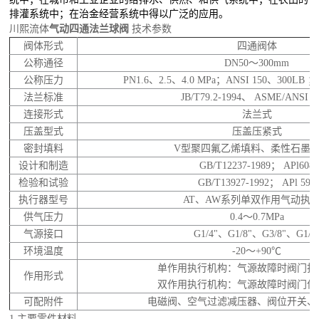
排灌系统中；在治金经营系统中得以广泛的应用。
川熙流体
气动四通法兰球阀
技术参数
阀体形式
四通阀体
公称通径
DN50～300mm
公称压力
PN1.6、2.5、4.0 MPa；ANSI 150、300LB ；
法兰标准
JB/T79.2-1994、 ASME/ANSI B
连接形式
法兰式
压盖型式
压盖压紧式
密封填料
V型聚四氟乙烯填料、柔性石墨
设计和制造
GB/T12237-1989； APl608
检验和试验
GB/T13927-1992； APl 598
执行器型号
AT、AW系列单双作用气动执
供气压力
0.4～0.7MPa
气源接口
G1/4"、G1/8"、G3/8"、G1/2
环境温度
-20～+90℃
单作用执行机构：气源故障时阀门打
作用形式
双作用执行机构：气源故障时阀门保
可配附件
电磁阀、空气过滤减压器、阀位开关、
1.主要零件材料