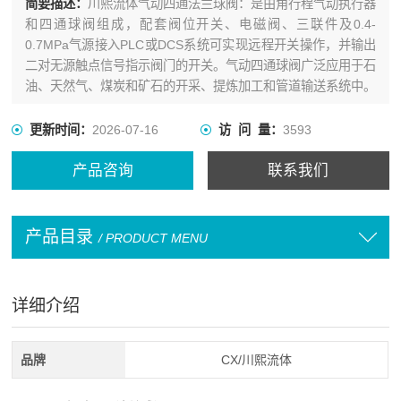
简要描述：
川熙流体气动四通法兰球阀：是由角行程气动执行器
和四通球阀组成，配套阀位开关、电磁阀、三联件及0.4-
0.7MPa气源接入PLC或DCS系统可实现远程开关操作，并输出
二对无源触点信号指示阀门的开关。气动四通球阀广泛应用于石
油、天然气、煤炭和矿石的开采、提炼加工和管道输送系统中。
更新时间：
2026-07-16
访 问 量：
3593
产品咨询
联系我们
产品目录
/ PRODUCT MENU
详细介绍
品牌
CX/川熙流体