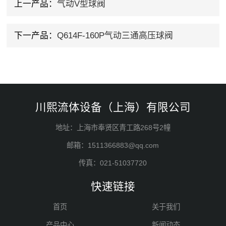
上一产品：
气动V型球阀
下一产品：
Q614F-160P气动三通高压球阀
川熙流体设备（上海）有限公司
地址：上海市奉贤区青工路268号2幢
邮箱：1511366883@qq.com
传真：021-51037720
快速链接
首页
关于我们
产品中心
新闻动态