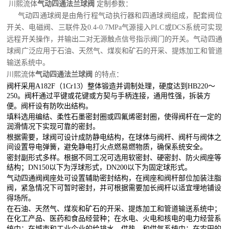
川熙流体
气动四通法兰球阀
定制参数：
气动四通球阀是由角行程气动执行器和四通球阀组成，配套阀位
开关、电磁阀、三联件及0.4-0.7MPa气源接入PLC或DCS系统可实现
远程开关操作，并输出二对无源触点信号指示阀门的开关。气动四通
球阀广泛应用于石油、天然气、煤炭和矿石的开采、提炼加工和管道
输送系统中。
川熙流体
气动四通法兰球阀
的特点：
阀杆采用A182F（1Cr13）整体锻造并调制处理，硬度达到HB220～
250。阀杆通过平键或花键或方契与手柄连接，通用性强，拆装方
便。阀杆设有防吹出结构。
填料选用编结、柔性石墨密封圈或四氟烯密封圈，使得阀杆在一定的
润滑情况下实现可靠的密封。
根据需要，球阀可设计成防静电结构，在球体与阀杆、阀杆与阀体之
间设置导电弹簧，避免静电打火点燃易燃物质，确保系统安全。
密封副形式多样。根据不同工况可选用软密封、硬密封、防火阀座等
结构；DN150以下为浮球形式，DN200以下为固定球形式。
气动四通阀阀座处可设置辅助密封结构，在阀座和阀杆部位加装注脂
阀，紧急情况下可暂时密封，并可根据需要加长阀杆以适宜埋地铺设
得场所。
在石油、天然气、煤炭和矿石的开采、提炼加工和管道输送系统中；
在化工产品、医药和食品经营种；在水电、火电和核电的电力经营系
统中；在城市和工业企业的给排水、供热、和供气系统中；在农田的