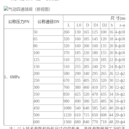
尺 寸
(mm
公称压力
PN
公称通径
DN
L
L0
D
D1
D2
b
z-φd
50
260
130
165
125
100
16
4-ф18
65
320
160
185
145
120
18
4-ф18
80
320
160
200
160
135
20
8-ф18
100
370
185
220
180
155
20
8-ф18
125
510
255
250
210
185
22
8-ф18
150
510
255
285
240
2'0
24
8-ф23
200
580
290
340
295
265
26
12-ф23
1
．
6MPa
250
670
335
405
355
320
30
12-ф25
300
760
380
460
410
375
30
12-ф25
350
850
425
520
470
435
34
16-ф25
400
980
490
580
525
485
36
16-ф30
450
1080
540
640
585
545
40
20-ф30
500
1220
610
715
650
608
44
20-ф34
600
1360
680
840
770
718
48
20-ф41
注：以上技术参数和外形尺寸仅供参考，具体参数根据工况的不