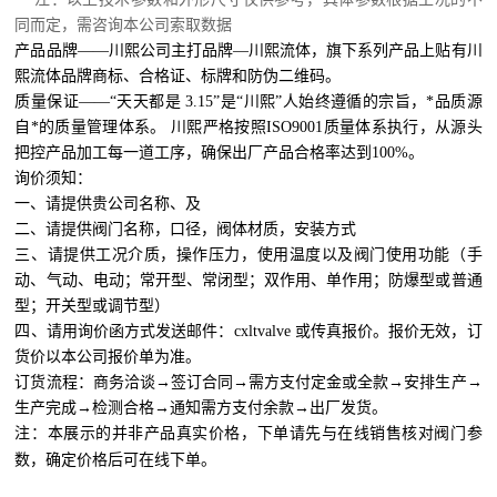
同而定，需咨询本公司索取数据
产品品牌——川熙公司主打品牌—川熙流体，旗下系列产品上贴有川
熙流体品牌商标、合格证、标牌和防伪二维码。
质量保证——“天天都是 3.15”是“川熙”人始终遵循的宗旨，*品质源
自*的质量管理体系。 川熙严格按照ISO9001质量体系执行，从源头
把控产品加工每一道工序，确保出厂产品合格率达到100%。
询价须知：
一、请提供贵公司名称、及
二、请提供阀门名称，口径，阀体材质，安装方式
三、请提供工况介质，操作压力，使用温度以及阀门使用功能（手
动、气动、电动；常开型、常闭型；双作用、单作用；防爆型或普通
型；开关型或调节型）
四、请用询价函方式发送邮件：cxltvalve 或传真报价。报价无效，订
货价以本公司报价单为准。
订货流程：商务洽谈→签订合同→需方支付定金或全款→安排生产→
生产完成→检测合格→通知需方支付余款→出厂发货。
注：本展示的并非产品真实价格，下单请先与在线销售核对阀门参
数，确定价格后可在线下单。