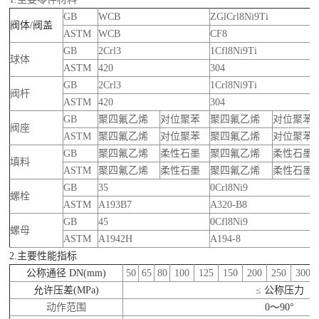
GB
WCB
ZGlCrl8Ni9Ti
阀体/阀盖
ASTM
WCB
CF8
GB
2Crl3
1Cfl8Ni9Ti
球体
ASTM
420
304
GB
2Crl3
1Crl8Ni9Ti
阀杆
ASTM
420
304
GB
聚四氟乙烯
对位聚苯
聚四氟乙烯
对位聚苯
阀座
ASTM
聚四氟乙烯
对位聚苯
聚四氟乙烯
对位聚苯
GB
聚四氟乙烯
柔性石墨
聚四氟乙烯
柔性石墨
填料
ASTM
聚四氟乙烯
柔性石墨
聚四氟乙烯
柔性石墨
GB
35
0Crl8Ni9
螺栓
ASTM
A193B7
A320-B8
GB
45
0Cfl8Ni9
螺母
ASTM
A1942H
A194-8
2.
主要性能指标
公称通径
DN(mm)
50
65
80
100
125
150
200
250
300
允许压差
(MPa)
≤
公称压力
动作范围
0
～
90°