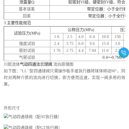
泄露量
Q
软密封
VI
级、硬密封
IV
级、符合
A
基本误差
带定位器：小于全行程
回差
带定位器：小于全行程
3.
主要性能规范
公称压力
(MPa)
压力
试验压力
(MPa)
1.6
2.5
4.0
6.4
10.0
150
3
强度试验
2.4
3.75
6.0
9.6
15.0
3.0
7
密封试验
1.76
2.75
4.4
7.04
11.0
2.2
5
气密试验
0.4
～
0.7MPa
川熙流体
气动四通法兰球阀
流向原理图
如下图：“LL'’型四通球阀只需操作板手或执行器将球体转动90°，同
时对两种介质的流向进行切换，即方便而迅速，实现一阀多用的效
果。
外形尺寸