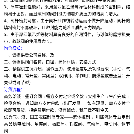
2、止推轴承减小阀杆磨擦力矩，可使阀杆长期操作平稳灵活。
3、阀座密封性能好，采用聚四氟乙烯等弹性材料制成的密封圈，结
构易于密封，而且球阀的阀封能力随着介质压力的增高而增大。
4、阀杆密封可靠，由于阀杆只作彷转动运而不做升降运动，阀杆的
填料密封不易破坏，且密封能力随着介质的压力增高。
5、由于聚四氟乙烯等材料具有良好的自润滑性，与球体的磨擦损失
小，故球阀的使用寿命长。
询价须知：
一、请提供贵公司名称、及
二、请提供阀门名称，口径，阀体材质，安装方式
三、请提供工况介质，操作压力，使用温度以及功能要求（手动、气
动、电动；常开型、常闭型；双作用、单作用；防爆型或普通型；开
关型或调节型）
订货流程：
商务洽谈→签订合同→需方支付定金或全款→安排生产→生产完成→
检测合格→通知需方支付余款→出厂发货。 如有现货，需方支付全
款即可发货。拒绝货到付款，没有诚信，我们做不到今天。
优秀气、液、固工况控制阀专家——流体控制 ，川熙流体专业定制
高品质电磁阀、角座阀、隔膜阀、程控阀、气动阀、电动阀、调节
阀