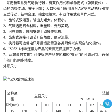
采用新型系列气动执行器，有双作用式和单作用式（弹簧复位），
齿轮齿条传动，安全可靠；大口径阀门采用系列AW型气动执行器拔
叉式传动，结构合理，输出扭矩大，有双作用式和单作用式。
1、齿轮式双活塞，输出力矩大，体积小。
2、气缸选用铝金材料，重量轻、外形美观。
3、可在顶部、底部安装手动操作机构。
4、齿条式连接可调节开启角度、额定流量。
5、执行器可选带电讯号反馈指示及各类附件以实现自动化操作。
6、IS05211标准连接为产品的安装更换提供了方便。
7、两端调的节螺钉可使标准产品在0°和90°有±4°的可调范围。确保
与阀门的同步精度。
外形尺寸
法兰
公称通
主要尺寸
径
PN1.6MPa
DN(mm)
L
H
H1
L1
D
D1
D2
n-φd
15
130
185
/
140
95
65
46
4-14