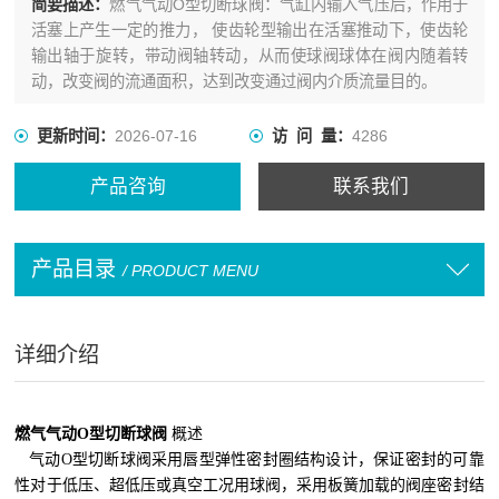
简要描述：
燃气气动O型切断球阀：气缸内输入气压后，作用于
活塞上产生一定的推力， 使齿轮型输出在活塞推动下，使齿轮
输出轴于旋转，带动阀轴转动，从而使球阀球体在阀内随着转
动，改变阀的流通面积，达到改变通过阀内介质流量目的。
更新时间：
2026-07-16
访 问 量：
4286
产品咨询
联系我们
产品目录
/ PRODUCT MENU
详细介绍
燃气气动O型切断球阀
概述
气动O型切断球阀采用唇型弹性密封圈结构设计，保证密封的可靠
性对于低压、超低压或真空工况用球阀，采用板簧加载的阀座密封结