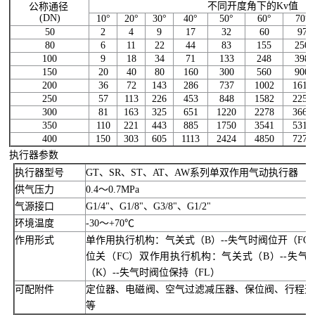
不同开度角下的Kv值
公称通径
(DN)
10°
20°
30°
40°
50°
60°
70°
50
2
4
9
17
32
60
97
80
6
11
22
44
83
155
250
100
9
18
34
71
133
248
398
150
20
40
80
160
300
560
900
200
36
72
143
286
737
1002
1611
250
57
113
226
453
848
1582
2253
300
81
163
325
651
1220
2278
3661
350
110
221
443
885
1750
3541
5311
400
150
303
605
1113
2424
4850
7275
执行器参数
执行器型号
GT、SR、ST、AT、AW系列单双作用气动执行器
供气压力
0.4～0.7MPa
气源接口
G1/4"、G1/8"、G3/8"、G1/2"
环境温度
-30～+70℃
作用形式
单作用执行机构：气关式（B）--失气时阀位开（FO
位关（FC）双作用执行机构：气关式（B）--失气
（K）--失气时阀位保持（FL）
可配附件
定位器、电磁阀、空气过滤减压器、保位阀、行程开
等