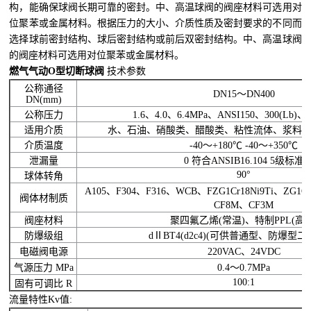
构，能确保球阀长期可靠的密封。中、高温球阀的阀座材料可选用对
位聚苯或金属材料。根据压力的大小、介质性质及密封要求的不同而
选择球前密封结构、球后密封结构或前后双密封结构。中、高温球阀
的阀座材料可选用对位聚苯或金属材料。
燃气气动O型切断球阀
技术参数
公称通径
DN15～DN400
DN(mm)
公称压力
1.6、4.0、6.4MPa、ANSI150、300(Lb)、J
适用介质
水、石油、硝酸类、醋酸类、粘性流体、浆料
介质温度
-40～+180℃ -40～+350℃
泄漏量
0 符合ANSIB16.104 5级标准
90°
球体转角
A105、F304、F316、WCB、FZG1Cr18Ni9Ti、ZG1Cr
阀体材制质
CF8M、CF3M
阀座材料
聚四氟乙烯(常温)、特制PPL(高温
防爆级组
dⅡBT4(d2c4)(可供普通型、防爆型二
电磁阀电源
220VAC、24VDC
气源压力 MPa
0.4～0.7MPa
100:1
固有可调比 R
流量特性Kv值: