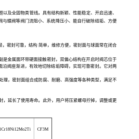
题以及全固物类管线。具有结构新颖、性能稳定、开启迅速、
阀与蝶阀等阀门流阻小、系统降压小、能自行破除结垢、方便
径，密封可靠，结构 简单，维修方便，密封面与球面常在闭合
副是金属面环带硬面接触密封，双偏心结构在开启时阀芯位于
面沿阀座渐进，有效地切除结垢障碍，实现可靠密封。它对两
的处理，密封面组合成防腐、耐磨、高强度等各种类型，满足不
密封，延长了使用寿命。此外，用户将压紧螺母拧掉，调整或更
1Cr18Ni12Mo2Ti
CF3M