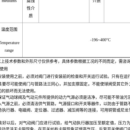
mediums
腐蚀
介质
性介
质
温度范围
-196~400°C
Temperature
range
上技术参数和外形尺寸仅供参考，具体参数根据工况的不同而定，需咨
使用
安装使用之前，必须对阀门进行安装前的检查和开关运行试验。只有在运
装要尽可能使阀门与管路法兰同心，并加支撑固定。不能使球阀受其它外
门的损坏而无法使用。
保证气动球阀及气动元件所提供的动力气源必须是洁净，尽可能不带油污及
入气源之前，必须清洁供气管路，气源接口和开关等器件，以防由于管路
动执行器、电磁阀、定位器、过滤器、减压阀等的连接，可用铜管或尼龙
装好以后，对气动阀门应进行试验，给气动执行器加压至额定值，压力为0.
转动灵活无卡阻现象。在开关如有卡阻现象可增高气压，反复开关使阀门