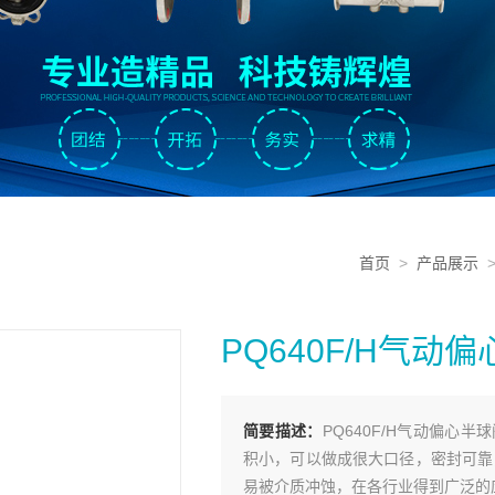
首页
>
产品展示
PQ640F/H气动
简要描述：
PQ640F/H气动偏
积小，可以做成很大口径，密封可靠
易被介质冲蚀，在各行业得到广泛的