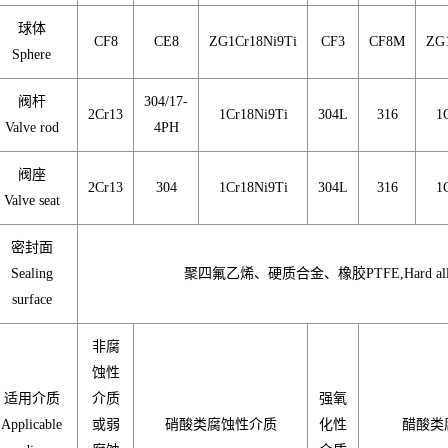
球体
CF8
CE8
ZG1Cr18Ni9Ti
CF3
CF8M
ZG
Sphere
阀杆
304/17-
2Cr13
1Cr18Ni9Ti
304L
316
1
Valve rod
4PH
阀座
2Cr13
304
1Cr18Ni9Ti
304L
316
1
Valve seat
密封面
Sealing
聚四氟乙烯、硬质合金、橡胶PTFE,Hard alloy
surface
非腐
蚀性
适用介质
介质
强氧
Applicable
或弱
硝酸类腐蚀性介质
化性
醋酸类