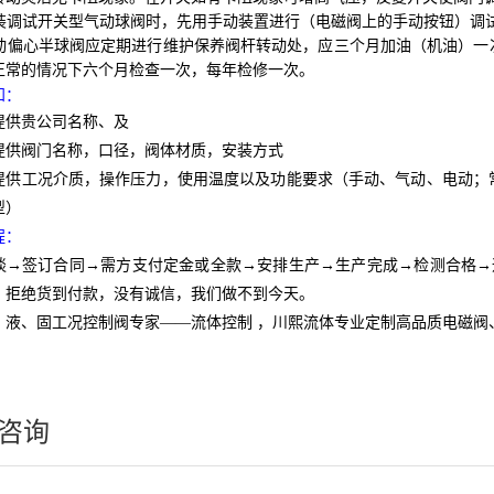
装调试开关型气动球阀时，先用手动装置进行（电磁阀上的手动按钮）调
动偏心半球阀应定期进行维护保养阀杆转动处，应三个月加油（机油）一
正常的情况下六个月检查一次，每年检修一次。
知：
提供贵公司名称、及
提供阀门名称，口径，阀体材质，安装方式
提供工况介质，操作压力，使用温度以及功能要求（手动、气动、电动；
型）
程：
谈→签订合同→需方支付定金或全款→安排生产→生产完成→检测合格→
。拒绝货到付款，没有诚信，我们做不到今天。
、液、固工况控制阀专家——流体控制 ，川熙流体专业定制高品质电磁
咨询