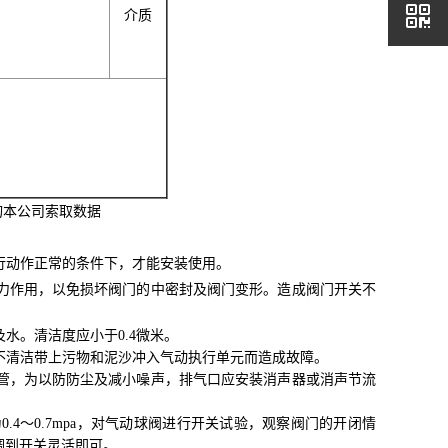
介质
询本公司索取数据
行动作正常的条件下，才能安装使用。
力作用，以免损坏阀门的中密封及阀门变形。造成阀门开关不
水。清洁度应小于0.4微米。
不清洁带上污物和泥沙冲入气动执行单元而造成故障。
管，为以防防尘及减小噪声，排气口应安装消声器或消声节流
4～0.7mpa，对气动球阀进行开关试验，观察阀门的开闭情
调到开关灵活即可。