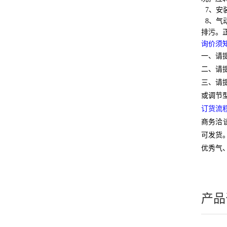
7、
安
8、气
排污。
询价须
一、请
二、请
三、请
或调节
订货流
商务洽
可发货
优秀气
产品