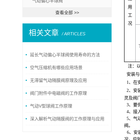
气动偏心半球阀
用
查看全部 >>
工
况
相关文章
/ ARTICLES
延长气动偏心半球阀使用寿命的方法
注：以
空气压缩机有哪些应用场景
安装与
无滞留气动隔膜阀原理及应用
1、在
2、
安
阀门附件中电磁阀的工作原理
灵及阀
3、
要
气动V型球阀工作原理
4、
接
深入解析气动隔膜阀的工作原理与应用
5、
气
阀。
优势
6、
安
况。应