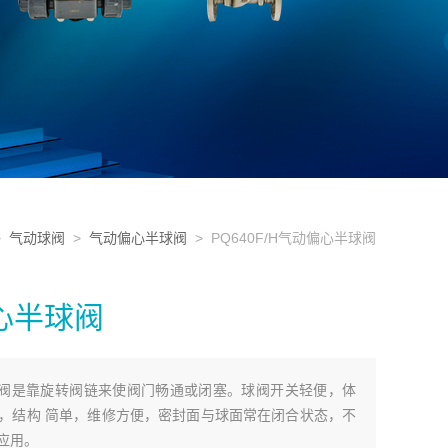
>
气动球阀
>
气动偏心半球阀
> PQ640F/H气动偏心半球阀
偏心半球阀
心半球阀是靠旋转阀链来使阀门畅通或闭塞。球阀开关轻便，体
，结构 简单，维修方便，密封面与球面常在闭合状态，不
应用。