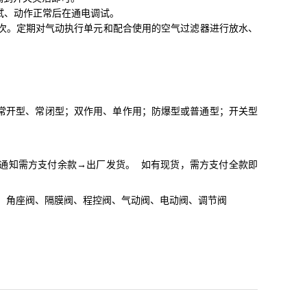
试、动作正常后在通电调试。
次。定期对气动执行单元和配合使用的空气过滤器进行放水、
常开型、常闭型；双作用、单作用；防爆型或普通型；开关型
通知需方支付余款→出厂发货。 如有现货，需方支付全款即
阀、角座阀、隔膜阀、程控阀、气动阀、电动阀、调节阀