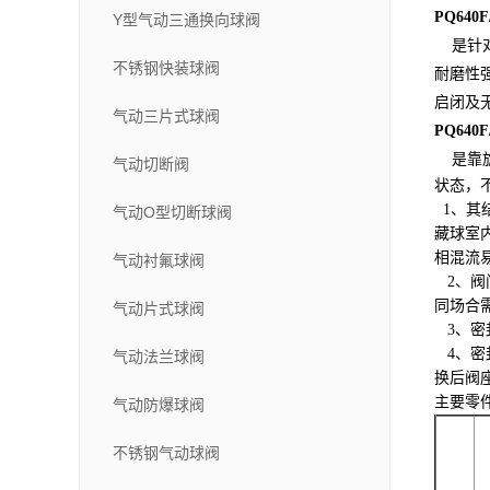
PQ64
Y型气动三通换向球阀
是针对
不锈钢快装球阀
耐磨性
启闭及
气动三片式球阀
PQ64
是靠
气动切断阀
状态，
1、其
气动O型切断球阀
藏球室
相混流
气动衬氟球阀
2、
同场合
气动片式球阀
3、
4、
气动法兰球阀
换后阀
主要零
气动防爆球阀
不锈钢气动球阀