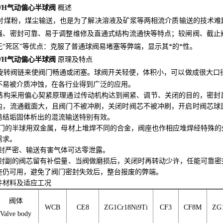
0F/H气动偏心半球阀
概述
煤粉，煤尘输送，也是为了解决溶液及矿浆等两相流介质输送的技术难
强、密封可靠、易于调整维修及直通式结构流通快等特点；较闸阀、截止
无“死区”等优点：克服了普通球阀易堵塞等弊端，显示其*的*性。
0F/H气动偏心半球阀
原理及特点
旋转阀链来使阀门畅通或闭塞。球阀开关轻便，体积小，可以做成很大口
不易被介质冲蚀，在各行业得到广泛的应用。
结构采用偏心契紧原理通过传动机构达到闸紧、调节、关闭的目的，密封
内，流通截面大，且阀门不被冲刷，关闭时阀芯不被冲刷，开启时阀芯球
易结垢固体析出的混流输送特别有效。
阀门的半球用双金属，母材上堆焊不同的合金，阀座也作相应堆焊经特殊
需求。
密封严密、输送有害气体可达零泄露。
密封副的阀芯留有补偿量、当阀做磨损后，关闭时再转动少许，任能可靠
座仍可用，避免了阀门密封失效后，整台报废的弊端。
件材料及适应工况
阀体
WCB
CE8
ZG1Cr18Ni9Ti
CF3
CF8M
ZG
Valve body