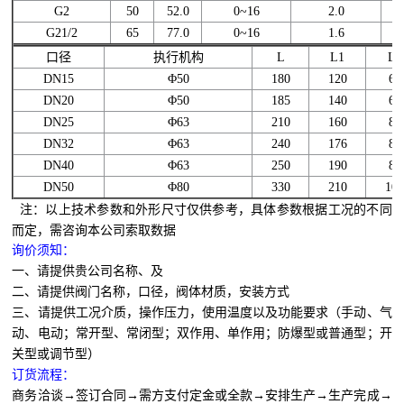
G2
50
52.0
0~16
2.0
G21/2
65
77.0
0~16
1.6
口径
执行机构
L
L1
L2
DN15
Φ50
180
120
64
DN20
Φ50
185
140
64
DN25
Φ63
210
160
80
DN32
Φ63
240
176
80
DN40
Φ63
250
190
80
DN50
Φ80
330
210
10
注：以上技术参数和外形尺寸仅供参考，具体参数根据工况的不同
而定，需咨询本公司索取数据
询价须知：
一、请提供贵公司名称、及
二、请提供阀门名称，口径，阀体材质，安装方式
三、请提供工况介质，操作压力，使用温度以及功能要求（手动、气
动、电动；常开型、常闭型；双作用、单作用；防爆型或普通型；开
关型或调节型）
订货流程：
商务洽谈→签订合同→需方支付定金或全款→安排生产→生产完成→