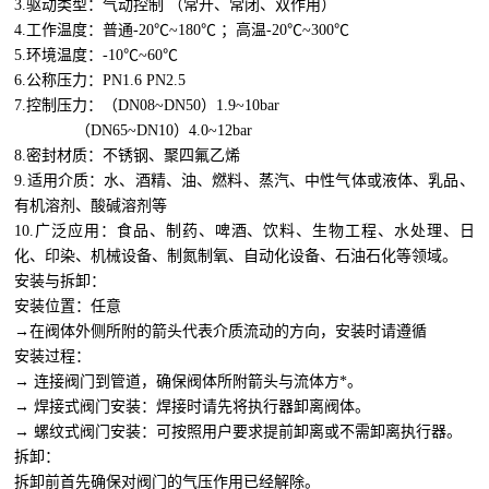
3.驱动类型：气动控制 （常开、常闭、双作用）
4.工作温度：普通-20℃~180℃ ；高温-20℃~300℃
5.环境温度：-10℃~60℃
6.公称压力：PN1.6 PN2.5
7.控制压力：（DN08~DN50）1.9~10bar
（DN65~DN10）4.0~12bar
8.密封材质：不锈钢、聚四氟乙烯
9.适用介质：水、酒精、油、燃料、蒸汽、中性气体或液体、乳品、
有机溶剂、酸碱溶剂等
10.广泛应用：食品、制药、啤酒、饮料、生物工程、水处理、日
化、印染、机械设备、制氮制氧、自动化设备、石油石化等领域。
安装与拆卸：
安装位置：任意
→在阀体外侧所附的箭头代表介质流动的方向，安装时请遵循
安装过程：
→ 连接阀门到管道，确保阀体所附箭头与流体方*。
→ 焊接式阀门安装：焊接时请先将执行器卸离阀体。
→ 螺纹式阀门安装：可按照用户要求提前卸离或不需卸离执行器。
拆卸：
拆卸前首先确保对阀门的气压作用已经解除。