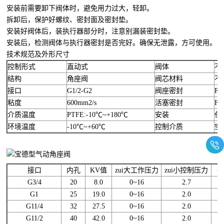
安装前需要卸下阀体时，避免用力过大，轻卸。
拆卸后，保护好螺纹、密封面及密封垫。
安装好阀体后，装执行器部分时，注意别漏装密封垫。
安装后，检测阀体与执行器密封是否完好。确保无泄露，方可使用。
技术规范及外形尺寸
控制形式
直动式
阀体
不
结构
角座阀
阀芯材料
不
接口
G1/2-G2
阀座密封
PT
粘度
600mm2/s
活塞密封
FK
介质温度
PTFE:-10℃~+180℃
安装
任
环境温度
-10℃~+60℃
控制介质
空
接口
内孔
KV值
zui大工作压力
zui小控制压力
G3/4
20
8.0
0~16
2.7
G1
25
19.0
0~16
2.0
G11/4
32
27.5
0~16
2.0
G11/2
40
42.0
0~16
2.0