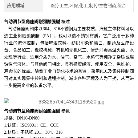
应用领域
医疗卫生,环保,化工,制药/生物制药,综合
气动调节型角座阀
耐强酸强碱
概述
气动角座阀阀体以304、316不锈钢为主要材质，汽缸主体材料可以
选工业树脂聚酰胺（PA），也可以选不锈钢材质。它广泛用于多种
行业的流体控制，包括啤酒饮料、纺织印染和漂白、制药及医疗设
备、食品加工，橡胶机械，有机和无机化工、清洗消毒高温灭菌、水
处理等行业，适用介质为水、油气、空气、水蒸气等纯净无杂质或腐
蚀性气液体。与其他阀门相比，具有投资经济、使用安全、免维护、
寿命长的优点。随着工业自动化技术的普遍，采用PLC及集装控制阀
可对其实现集中控制和远程控制，减少各种环境及人为干扰，从而进
一步提高企业的装备水平。
气动调节型角座阀
耐强酸强碱
参数
规格：DN10-DN80
1.认证：ISO9001：CE，CCC
2.材质：不锈钢 201、304、316