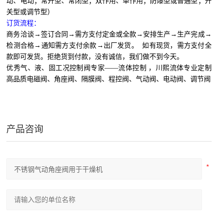
动、电动；常开型、常闭型；双作用、单作用；防爆型或普通型；开
关型或调节型）
订货流程：
商务洽谈→签订合同→需方支付定金或全款→安排生产→生产完成→
检测合格→通知需方支付余款→出厂发货。 如有现货，需方支付全
款即可发货。拒绝货到付款，没有诚信，我们做不到今天。
优秀气、液、固工况控制阀专家——流体控制 ，川熙流体专业定制
高品质电磁阀、角座阀、隔膜阀、程控阀、气动阀、电动阀、调节阀
产品咨询