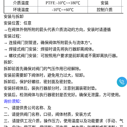
介质温度
PTFE:-10℃~+180℃
安装
环境温度
-10℃~+60℃
控制介质
安装与拆卸
安装位置：任意
→在阀体外侧所附的箭头代表介质流动的方向，安装时请遵循
安装过程：
→ 连接阀门到管道，确保阀体所附箭头与流体方*。
→ 焊接式阀门安装：焊接时请先将执行器卸离阀体。
→ 螺纹式阀门安装：可按照用户要求提前卸离或不需卸离执行器。
拆卸：
拆卸前首先确保对阀门的气压作用已经解除。
安装前需要卸下阀体时，避免用力过大，轻卸。
拆卸后，保护好螺纹、密封面及密封垫。
安装好阀体后，装执行器部分时，注意别漏装密封垫。
安装后，检测阀体与执行器密封是否完好。确保无泄露，方可使用。
询价须知：
一、请提供贵公司名称、及
二、请提供阀门名称，口径，阀体材质，安装方式
三、请提供工况介质，操作压力，使用温度以及功能要求（手动、气