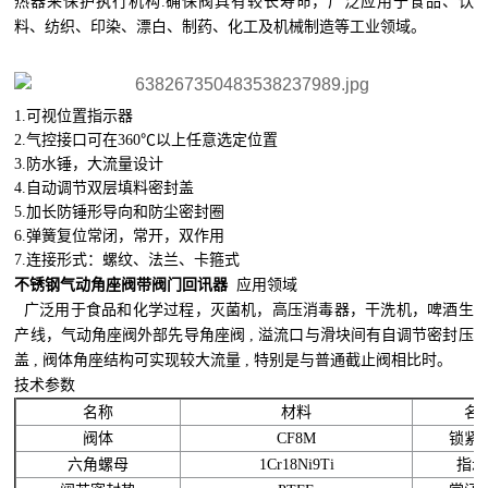
热器来保护执行机构.确保阀具有较长寿命，广泛应用于食品、饮
料、纺织、印染、漂白、制药、化工及机械制造等工业领域。
1.可视位置指示器
2.气控接口可在360℃以上任意选定位置
3.防水锤，大流量设计
4.自动调节双层填料密封盖
5.加长防锤形导向和防尘密封圈
6.弹簧复位常闭，常开，双作用
7.连接形式：螺纹、法兰、卡箍式
不锈钢气动角座阀带阀门回讯器
应用领域
广泛用于食品和化学过程，灭菌机，高压消毒器，干洗机，啤酒生
产线，气动角座阀外部先导角座阀 , 溢流口与滑块间有自调节密封压
盖 , 阀体角座结构可实现较大流量 , 特别是与普通截止阀相比时。
技术参数
名称
材料
名
阀体
CF8M
锁紧
六角螺母
1Cr18Ni9Ti
指示