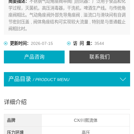
简要描述：
不锈钢气动角座阀带阀门回讯器：广泛用于食品和化
学过程，灭菌机，高压消毒器，干洗机，啤酒生产线。与传统角
座阀相比。气动角座阀外部先导角座阀 , 溢流口与滑块间有自调
节密封压盖 , 阀体角座结构可实现较大流量 , 特别是与普通截止
阀相比时。
更新时间：
2026-07-15
访 问 量：
3544
产品咨询
联系我们
产品目录
/ PRODUCT MENU
详细介绍
品牌
CX/川熙流体
压力环境
高压