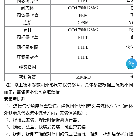
阀芯密封垫
PTFE
常闭
阀芯体
OCr178Ni12Mo2
缸
阀体密封垫
FKM
顶
连接
CF8M
Y型
阀杆
OCr178Ni12Mo2
O型
阀杆密封套
PTFE
阀
阀杆密封圈
PTFE
含油
压紧密封垫
PTFE
垫
弹簧挡圈
活塞
密封弹簧
65Mn-D
活
注：以上技术参数和外形尺寸仅供参考，具体参数根据工况的不同
而定，需咨询本公司索取数据
安装与拆卸
1、连接气动角座阀至管道，确保阀体所附箭头与流体方向*（阀体
外侧箭头代表流体流动方向，安装请遵循）；
2、焊接式安装：焊接时请拆离执行器；
3、螺纹、法兰、快装式安装：可正常安装；
4、拆卸：拆卸前确保对阀门的气压已解除；轻卸；拆卸后保护好螺