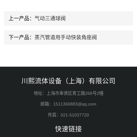
上一产品：
气动三通球阀
下一产品：
蒸汽管道用手动快装角座阀
川熙流体设备（上海）有限公司
地址：上海市奉贤区青工路268号2幢
邮箱：1511366883@qq.com
传真：021-51037720
快速链接