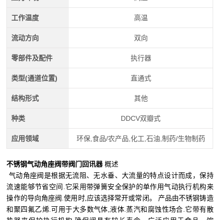
工作温度
高温
流动方向
双向
零部件及配件
执行器
类型(通道位置)
直通式
结构形式
其他
种类
DDCV双瓣式
应用领域
环保,食品/农产品,化工,石油,制药/生物制药
不锈钢气动角座阀带阀门回讯器
概述
气动角座阀是根据无流阻、无水垂、大流量的特点设计而成，保持
流速能够节省空间.它采用带弹簧安全保护的单作用气动执行机构来
操作的导向角座阀.使用时,应该选择常开或常闭。 产品由不锈钢铸造
和聚四氟乙烯.可用于大多数气体,液体.蒸汽和腐蚀性场合.它带有散