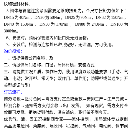
纹和密封材料；
5.阀体与管道连接紧固需要足够的扭矩力，个尺寸扭矩力值如下：
DN15为40Nm，DN20为50Nm，DN25为70Nm，DN32为150Nm，
DN40为150Nm，DN50为170Nm，DN80为240Nm，DN100为
300Nm。
6、安装时，请确保管道内和接口处无残留物。
7、安装后，检测与连接处已密封完好，无泄漏，方可使用。
询价须知：
一、请提供贵公司名称、及
二、请提供阀门名称，口径，阀体材质，安装方式
三、请提供工况介质，操作压力，使用温度以及功能要求（手动、气
动、电动；常开型、常闭型；双作用、单作用；防爆型或普通型；开
关型或调节型）
订货流程：
商务洽谈→签订合同→需方支付定金或全款→安排生产→生产完成→
检测合格→通知需方支付余款→出厂发货。 如有现货，需方支付全
款即可发货。拒绝货到付款，没有诚信，我们做不到今天。
优秀气、液、固工况控制阀专家——流体控制 ，川熙流体专业定制
高品质电磁阀、角座阀、隔膜阀、程控阀、气动阀、电动阀、调节阀