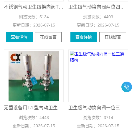
不锈钢气动卫生级换向阀T/L型（两位四通）
卫生级气动换向阀两位四通结构
浏览次数：
5134
浏览次数：
4403
更新日期：
2026-07-15
更新日期：
2026-07-15
查看详情
在线留言
查看详情
在线留言
无菌设备用T/L型气动卫生级换向阀
卫生级气动换向阀一位三通结构
浏览次数：
4443
浏览次数：
3714
更新日期：
2026-07-15
更新日期：
2026-07-15