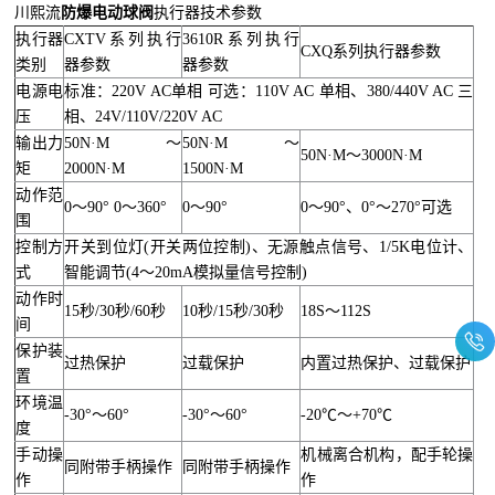
川熙流
防爆电动球阀
执行器技术参数
执行器
CXTV系列执行
3610R系列执行
CXQ系列执行器参数
类别
器参数
器参数
电源电
标准：220V AC单相 可选：110V AC 单相、380/440V AC 三
压
相、24V/110V/220V AC
输出力
50N·M～
50N·M～
50N·M～3000N·M
矩
2000N·M
1500N·M
动作范
0～90° 0～360°
0～90°
0～90°、0°～270°可选
围
控制方
开关到位灯(开关两位控制)、无源触点信号、1/5K电位计、
式
智能调节(4～20mA模拟量信号控制)
动作时
15秒/30秒/60秒
10秒/15秒/30秒
18S～112S
间
保护装
过热保护
过载保护
内置过热保护、过载保护
置
环境温
-30°～60°
-30°～60°
-20℃～+70℃
度
手动操
机械离合机构，配手轮操
同附带手柄操作
同附带手柄操作
作
作