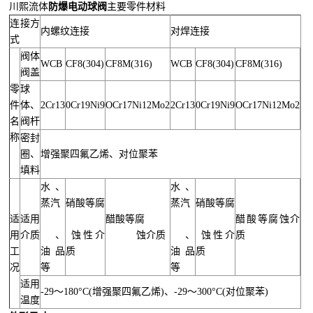
川熙流体
防爆电动球阀
主要零件材料
连接方
内螺纹连接
对焊连接
式
阀体
WCB
CF8(304)
CF8M(316)
WCB
CF8(304)
CF8M(316)
阀盖
零
球
件
体、
2Cr13
0Cr19Ni9
OCr17Ni12Mo2
2Cr13
0Cr19Ni9
OCr17Ni12Mo2
名
阀杆
称
密封
圈、
增强聚四氟乙烯、对位聚苯
填料
水、
水、
蒸汽
硝酸等腐
蒸汽
硝酸等腐
适
适用
醋酸等腐
醋酸等腐蚀介
用
介质
、
蚀性介
蚀介质
、
蚀性介
质
工
油品
质
油品
质
况
等
等
适用
-29～180°C(增强聚四氟乙烯)、-29～300°C(对位聚苯)
温度