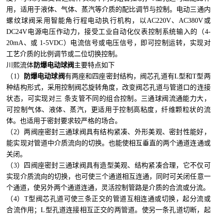
用，适用于液体、气体、蒸汽等介质的配比调节与控制。电动三通内
螺纹球阀采用智能角行程电动执行机构，以AC220V、AC380V或
DC24V电源电压作动力，接受工业自动化仪表控制系统输入的（4-
20mA、或 1-5VDC）电流信号或电压信号，即可控制运转，实现对
工艺介质的比例调节或二位切换控制。
川熙流体
防爆电动球阀
主要特点如下
（1）
防爆电动球阀
有两座和四座密封结构，阀芯孔道有L型和T型两
种结构形式，采用控制阀芯旋转角度，改变阀芯孔道与管道口的连接
状态，可实现对三 条支管不同的组合控制。三通球阀流通能力大，
可控制气体、液体、蒸汽，更适用于控制高粘度，纤维颗粒状的流
体。也适用于密封要求较严格的场合。
（2）两阀座密封三通球阀具有结构紧凑、外形美观、密封性能好，
能实现对管道中介质流向的切换。也能使相互垂直的两个通道连通或
关闭。
（3）四阀座密封三通球阀具有造型美观、结构紧凑合理，它不仅可
实现介质流向的切换，也可使三个通道相互连通，同时可关闭任意一
个通道，使另外两个通道连通，灵活控制管路是介质的合流或分流。
（4）T型阀芯孔道可使三条正交的管道互相连通或切换，起分流或
合流作用；L型孔道连接相互正交的两管道。使另一条孔道切断，起