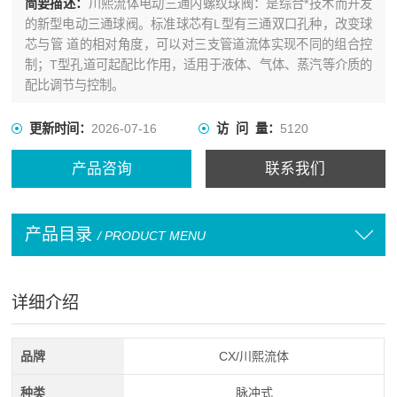
简要描述：
川熙流体电动三通内螺纹球阀：是综合*技术而开发
的新型电动三通球阀。标准球芯有L型有三通双口孔种，改变球
芯与管 道的相对角度，可以对三支管道流体实现不同的组合控
制；T型孔道可起配比作用，适用于液体、气体、蒸汽等介质的
配比调节与控制。
更新时间：
2026-07-16
访 问 量：
5120
产品咨询
联系我们
产品目录
/ PRODUCT MENU
详细介绍
品牌
CX/川熙流体
种类
脉冲式