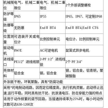
机械限
电气、机械二重
电气、机械二重
2个外部调整螺栓
位
限位
限位
防护等
IP65
IP55
IP65、IP67、可定制IP68
级
防爆等
无防爆
ExdⅡ BT4
ExdⅡ BT4,ExdⅡ CT6
级
位置测
可选装开关或电
比例控制单元
电位计、比例控制单元
量
位计
驱动电
8W/E
AC可逆电机
鼠笼式异步电机
机
进线接
2-PF 1/2〞进线线
PE1/2〞进线线锁
2个 PF 3/4"
口
锁
壳体材
钢，铝合金，铝青铜，聚
铝合金
钢，铝合金
料
碳酸脂
外涂层
干粉，环氧聚酯，具有*防腐功能
采用*的电制动线路，因而定位精度高，执行机构灵敏，启动停止迅
速,运行平稳。同时具有抗干扰、抗浪涌电压、防击穿能力强的特点
适用于动作频繁的调节回路，当接通持续率为25%时，每小时动作
次数可达630-1200次