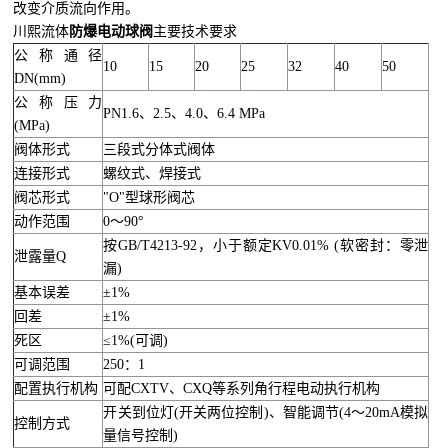
改变介质流向作用。
川熙流体
防爆电动球阀
主要技术要求
公称通径
10
15
20
25
32
40
50
DN(mm)
公称压力
PN1.6、2.5、4.0、6.4 MPa
(MPa)
阀体形式
三段式分体式阀体
连接形式
螺纹式、焊接式
阀芯形式
"O"型球形阀芯
动作范围
0～90°
按GB/T4213-92，小于额定KV0.01% (软密封：零泄
泄露量Q
漏)
基本误差
±1%
回差
±1%
死区
≤1%(可调)
可调范围
250：1
配置执行机构
可配CXTV、CXQ等系列角行程电动执行机构
开关到位灯(开关两位控制)、智能调节(4～20mA模拟
控制方式
量信号控制)