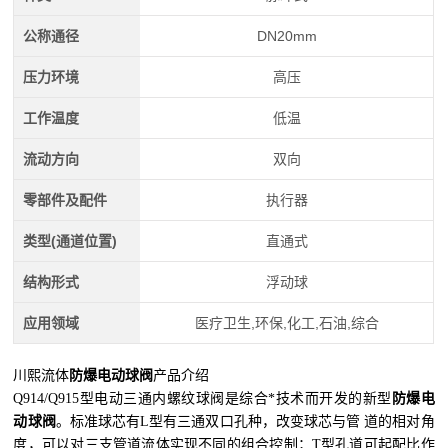
公称通径
DN20mm
压力环境
高压
工作温度
低温
流动方向
双向
零部件及配件
执行器
类型(通道位置)
直通式
结构形式
浮动球
应用领域
医疗卫生,环保,化工,石油,综合
川熙流体
防爆电动球阀
产品介绍
Q914/Q915型电动三通内螺纹球阀是综合*技术而开发的新型
防爆电
动球阀
。标准球芯有L型有三通双口孔种，改变球芯与管 道的相对角
度，可以对三支管道流体实现不同的组合控制；T型孔道可起配比作