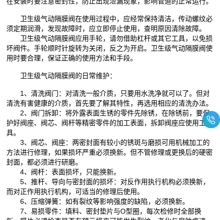
在安装时要注意密封性，防止出现泄漏现象，影响管道的正常运行。
卫生级气动隔膜阀在使用过程中，应经常保持清洁，传动螺纹必
须定期润滑，发现故障时，应立即停止使用，查明原因清除故障。
卫生级气动隔膜阀应用手轮，请勿借助杠杆或其它工具，以免损
坏阀件。手轮顺时针旋转为关闭，反之为开启。卫生级气动隔膜阀使
用时要合理，保证正确的使用方法和手段。
卫生级气动隔膜阀的日常维护：
1、清洗阀门：对清洗一般介质，只要用水洗净就可以了。但对
清洗有害健康的介质，首先要了解其特性，再选用相应的清洗办法。
2、阀门拆卸：将外露表面生锈的零件先除锈，在除锈前，要保
护好阀座、阀芯、阀杆等精密零件的加工表面，拆卸阀座应使用工
具。
3、阀芯、阀座：两密封面有较小的锈斑与磨损可用机械加工的
方法进行修理，如果损坏严重必须换新。但不管修理或更换后的硬密
封面，都必须进行研磨。
4、阀杆：表面损坏，只能换新。
5、推杆、导向与密封面的损坏：对反作用执行机构必须换新，
而对正作用执行机构，可适当的修理后使用。
6、压缩弹簧：如有裂纹等影响强度的缺陷，必须换新。
7、易损零件：填料、密封垫片与O型圈，每次检修时全部换