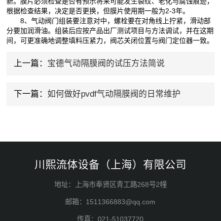
新。膜片必须检查是否有预示将来可能发生裂纹、老化与腐蚀痕迹，
根据检查结果，决定是否更换，但膜片使用期一般为2-3年。
8、气动阀门组装要注意对中，螺栓要在对角线上拧紧，滑动部
分要加润滑油。组装后应按产品出厂测试项目与方法调试，并在这期
间，可更准确地调整填料压紧力，阀芯关闭位置与阀门定位器一致。
上一篇：
宝德气动隔膜阀的试压方法简说
下一篇：
如何做好pvdf气动隔膜阀的日常维护
川熙流体设备（上海）有限公司
地址：上海市奉贤区青工路268号2幢
邮箱：1511366883@qq.com
传真：021-51037720