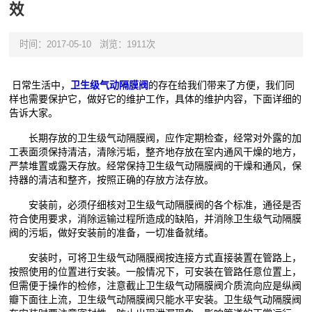
效
时间：2017-05-10
浏览：1911次
日常生活中，
卫生级气动隔膜阀
的存在给我们带来了方便，我们同
样也需要保护它，做好它的维护工作，具体的维护内容，下面详细的
告诉大家。
长期存放的卫生级气动隔膜阀，应作定期检查，经常对外露的加
工表面须保持清洁，清除污垢，整齐地存放在室内通风干燥的地方，
严禁堆置或露天存放。经常保持卫生级气动隔膜阀的干燥和通风，保
持器的清洁和整齐，按照正确的存放方法存放。
安装前，必须仔细核对卫生级气动隔膜阀的各个标准，通径是否
符合使用要求，消除运输过程所造成的缺陷，并消除卫生级气动隔膜
阀的污垢，做好安装前的准备，一切准备就绪。
安装时，可将卫生级气动隔膜阀按连接方式直接装置在管路上，
按照使用的位置进行安装。一般情况下，可安装在管路任意位置上，
但需便于操作的检修，注意截止卫生级气动隔膜阀介质流向应是纵阀
瓣下面往上流，卫生级气动隔膜阀只能水平安装。卫生级气动隔膜阀