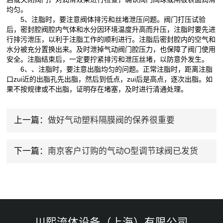
均匀。
5、注脂时，要注意阀体排污和丝堵泄压问题。阀门打压试验
后，密封腔阀腔内气体和水分因环境温度升高而升压，注脂时要先进
行排污泄压，以利于注脂工作的顺利进行。注脂后密封腔内的空气和
水分被充分置换出来。及时泄掉气动阀门腔压力，也保障了阀门使用
安全。注脂结束后，一定要拧紧排污和泄压丝堵，以防意外发生。
6、、注脂时，要注意出脂均匀的问题。正常注脂时，距离注脂
口zui近的出脂孔先出脂，然后到低点，zui后是高点，逐次出脂。如
果不按规律或不出脂，证明存在堵塞，及时进行清通处理。
上一篇：
做好气动塑料隔膜阀的保养很重要
下一篇：
南京客户订购的气动O型调节球阀已发货
川熙流体设备（上海）有限公司