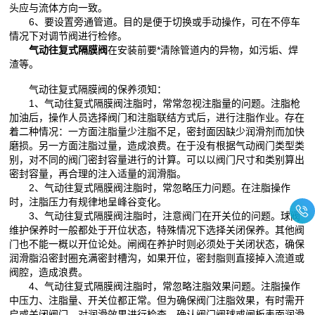
头应与流体方向一致。
6、要设置旁通管道。目的是便于切换或手动操作，可在不停车
情况下对调节阀进行检修。
气动往复式隔膜阀
在安装前要*清除管道内的异物，如污垢、焊
渣等。
气动往复式隔膜阀的保养须知：
1、气动往复式隔膜阀注脂时，常常忽视注脂量的问题。注脂枪
加油后，操作人员选择阀门和注脂联结方式后，进行注脂作业。存在
着二种情况：一方面注脂量少注脂不足，密封面因缺少润滑剂而加快
磨损。另一方面注脂过量，造成浪费。在于没有根据气动阀门类型类
别，对不同的阀门密封容量进行的计算。可以以阀门尺寸和类别算出
密封容量，再合理的注入适量的润滑脂。
2、气动往复式隔膜阀注脂时，常忽略压力问题。在注脂操作
时，注脂压力有规律地呈峰谷变化。
3、气动往复式隔膜阀注脂时，注意阀门在开关位的问题。球阀
维护保养时一般都处于开位状态，特殊情况下选择关闭保养。其他阀
门也不能一概以开位论处。闸阀在养护时则必须处于关闭状态，确保
润滑脂沿密封圈充满密封槽沟，如果开位，密封脂则直接掉入流道或
阀腔，造成浪费。
4、气动往复式隔膜阀注脂时，常忽略注脂效果问题。注脂操作
中压力、注脂量、开关位都正常。但为确保阀门注脂效果，有时需开
启或关闭阀门，对润滑效果进行检查，确认阀门阀球或闸板表面润滑