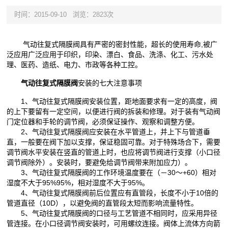
时间：2015-09-10
浏览：2823次
气动往复式隔膜阀具有严密的密封性能，超长的使用寿命,被广
泛应用广泛应用于印织，印染、漂白、食品、洗涤、化工、污水处
理、医药、造纸、电力、市政等各种工控。
气动往复式隔膜阀
安装的七大注意事项
1、气动往复式隔膜阀安装位置，距地面要求有一定的高度，阀
的上下要留有一定空间，以便进行阀的拆装和修理。对于装有气动阀
门定位器和手轮的调节阀，必须保证操作、观察和调整方便。
2、气动往复式隔膜阀应安装在水平管道上，并上下与管道垂
直，一般要在阀下加以支撑，保证稳固可靠。对于特殊场合下，需要
调节阀水平安装在竖直的管道上时，也应将调节阀进行支撑（小口径
调节阀除外）。安装时，要避免给调节阀带来附加应力）。
3、气动往复式隔膜阀的工作环境温度要在（－30～+60）相对
湿度不大于95%95%，相对湿度不大于95%。
4、气动往复式隔膜阀前后位置应有直管段，长度不小于10倍的
管道直径（10D），以避免阀的直管段太短而影响流量特性。
5、气动往复式隔膜阀的口径与工艺管道不相同时，应采用异径
管连接。在小口径调节阀安装时，可用螺纹连接。阀体上流体方向箭