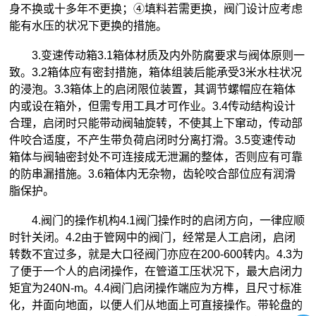
身不换或十多年不更换；④填料若需更换，阀门设计应考虑
能有水压的状况下更换的措施。
3.变速传动箱3.1箱体材质及内外防腐要求与阀体原则一
致。3.2箱体应有密封措施，箱体组装后能承受3米水柱状况
的浸泡。3.3箱体上的启闭限位装置，其调节螺帽应在箱体
内或设在箱外，但需专用工具才可作业。3.4传动结构设计
合理，启闭时只能带动阀轴旋转，不使其上下窜动，传动部
件咬合适度，不产生带负荷启闭时分离打滑。3.5变速传动
箱体与阀轴密封处不可连接成无泄漏的整体，否则应有可靠
的防串漏措施。3.6箱体内无杂物，齿轮咬合部位应有润滑
脂保护。
4.阀门的操作机构4.1阀门操作时的启闭方向，一律应顺
时针关闭。4.2由于管网中的阀门，经常是人工启闭，启闭
转数不宜过多，就是大口径阀门亦应在200-600转内。4.3为
了便于一个人的启闭操作，在管道工压状况下，最大启闭力
矩宜为240N-m。4.4阀门启闭操作端应为方榫，且尺寸标准
化，并面向地面，以便人们从地面上可直接操作。带轮盘的