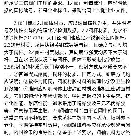
能承受二倍阀门工压的要求。1.4阀门制造标准，应说明依
据的国标编号，若是企业标准，采购合同上应附企业文件。
2.阀门标质2.1阀体材质，应以球墨铸铁为主，并注明牌
号及铸铁实际的物理化学检测数据。2.2阀杆材质，力求不
锈钢阀杆(2CR13)，大口径阀门也应是不锈钢嵌包的阀杆。
2.3螺母材质，采用铸铝黄铜或铸铝青铜，且硬度与强度均
大于阀杆。2.4阀杆衬套材质，其硬度与强度均应不大于阀
杆，且在水浸泡状况下与阀杆、阀体不形成电化学腐蚀。
2.5密封面的材质①阀门类别不一，密封方式及材质要求不
一；②普通楔式闸阀，铜环的材质、固定方式、研磨方式均
应说明；③软密封闸阀，阀板衬胶材料的物理化学及卫生检
测数据；④蝶阀应标明阀体上密封面材质及蝶板上密封面材
质；它们的物理化学检测数据，特别是橡胶的卫生要求、抗
老化性能、耐磨性能；通常采用丁晴橡胶及三元乙丙橡胶
等，严禁掺用再生胶。2.6阀轴填料①由于管网中的阀门，
通常是启闭不频繁的，要求填料在数年内不活动，填料亦不
老化，长期保持密封效果；②阀轴填料亦应在承受频繁启闭
时，密封效果的良好性；③鉴于上述要求，阀轴填料力求终