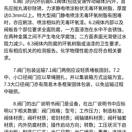
6.阀门的内外防腐6.1阀体(包括变速传动箱体)内外，首
先应抛丸清砂除锈，力求静电喷涂粉状无毒环氧树脂，厚度
达0.3mm以上。特大型阀门静电喷涂无毒环氧树脂有困难
时，亦应刷涂、喷涂相似的无毒环氧漆。6.2阀体内部以及
阀板各个部位要求全面防腐，一方面浸泡在水中不会锈蚀，
在两种金属之间不产生电化学腐蚀；二方面表面光滑使过水
阻力减少。6.3阀体内防腐的环氧树脂或油漆的卫生要求，
应有相应
机关的检测报告。化学物理性能亦应符合相关要
求。
7.阀门包装运输7.1阀门两侧应设轻质堵板固封。7.2
中、小口径阀门应以草绳捆扎，并以集装箱方式运输为宜。
7.3大口径阀门亦有简易木条框架固体包装，以免运输过程
中碰损。
8.阀门的出厂说明书阀门是设备，在出厂说明书中应标
明以下相关数据：阀门规格；型号；工作压力；制造标准；
阀体材质；阀杆材质；密封材质；阀轴填料材质；阀杆轴套
材质；内外防腐材质；操作启动方向；转数；工压状况下启