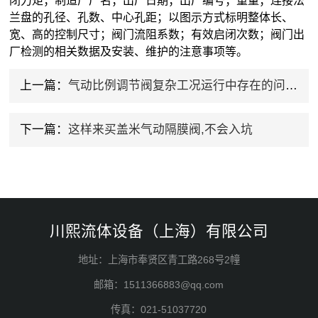
闭力矩；制造厂厂名；出厂日期；出厂编号；重量；连接法
兰盘的孔径、孔数、中心孔距；以图示方式标明整体长、
宽、高的控制尺寸；阀门流阻系数；有效启闭次数；阀门出
厂检测的相关数据及安装、维护的注意事项等。
上一篇：
气动比例调节阀复杂工况运行中存在的问题浅析
下一篇：
这样来买盖米气动隔膜阀,不会入坑
川熙流体设备（上海）有限公司
地址：上海市奉贤区青工路268号2幢
邮箱：1511366883@qq.com
传真：021-51037720