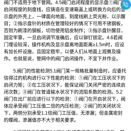
阀门不适用于地下管网。4.5阀门启闭程度的显示盘①阀门
启闭程度的刻度线，应铸造在变速箱盖上或转换方向后的显
示盘的外壳上，一律面向地面，刻度线刷上荧光粉，以示醒
目；②指示盘针的材质在管理较好的情况下可用不锈钢板，
否则为刷漆的钢板，切勿使用铝皮制作；③指示盘针醒目，
固定牢靠，一旦启闭调节准确后，应以铆钉锁定。4.6若阀
门埋设较深，操作机构及显示盘离地面距离≥1.5m时，应设
有加长杆设施，且固定稳牢，以便人们从地面上观察及操
作。也就是说，管网中的阀门启闭操作，不宜下井作业。
5.阀门的性能检测5.1阀门某一规格批量制造时，应委托
信得过的
机构进行以下性能的检测：①阀门在工压状况下的
启闭力矩；②在工压状况下，能保证阀门关闭严密的连续启
闭次数；③阀门在管道输水状况下的流阻系数的检测。5.2
阀门在出厂前应进行以下的检测：①阀门在开启状况下，阀
体应承受阀门工压值二倍的内压检测；②阀门的关闭状况
下，两侧分别承受1.1倍阀门工压值，无渗漏；但金属密封
的蝶阀，渗漏值亦不大于相关要求。