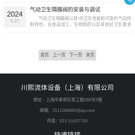
执行机构接收到控制信号时，它会推动阀杆上升或下
气动卫生隔膜阀的安装与调试
降，从而带动隔膜的移动。当隔膜上升时，阀门开
2024
启，介质得以流通；当...
气动卫生隔膜阀以其*的卫生性能和可靠的气动控
5-27
制特性，在食品加工、生物制药以及其他对卫生要求
严格的行业中得到了广泛应用。本文将详细介绍气动
卫生隔膜阀的安装与调试步骤，确保阀门能够正确、
安全地运行。一、安装步骤1.检查阀门与管道匹配性：
在安装前...
首页
上一页
下一页
末页
川熙流体设备（上海）有限公司
地址：上海市奉贤区青工路268号2幢
邮箱：1511366883@qq.com
传真：021-51037720
快速链接