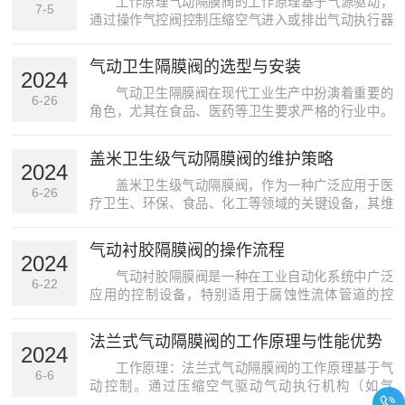
工作原理气动隔膜阀的工作原理基于气源驱动，
7-5
通过操作气控阀控制压缩空气进入或排出气动执行器
的活塞，从而实现阀盘的开闭动作。具体来说，当控
制信号到达时，气控阀开启或关闭，使得压缩空气进
气动卫生隔膜阀的选型与安装
入或排出气动执行器的活塞。当气动执行器的一个活
2024
塞接收到压缩空...
气动卫生隔膜阀在现代工业生产中扮演着重要的
6-26
角色，尤其在食品、医药等卫生要求严格的行业中。
气动卫生隔膜阀不仅具有优良的密封性能和操作便利
性，而且能够有效地防止介质污染，保证产品的质量
盖米卫生级气动隔膜阀的维护策略
和安全。本文将详细介绍该隔膜阀的选型与安装过
2024
程，以期为相关行...
盖米卫生级气动隔膜阀，作为一种广泛应用于医
6-26
疗卫生、环保、食品、化工等领域的关键设备，其维
护和保养工作显得尤为重要。一个高效的维护策略不
仅能够确保气动隔膜阀的正常运行，延长使用寿命，
气动衬胶隔膜阀的操作流程
还能够有效避免生产过程中的意外故障，保障生产线
2024
的稳定与连续。...
气动衬胶隔膜阀是一种在工业自动化系统中广泛
6-22
应用的控制设备，特别适用于腐蚀性流体管道的控
制。由于其特殊的衬胶隔膜设计，该阀门具有优异的
耐腐蚀性和密封性能。下面将详细介绍气动衬胶隔膜
法兰式气动隔膜阀的工作原理与性能优势
阀的操作流程。一、准备工作在操作气动衬胶隔膜阀
2024
之前，需要进行一...
工作原理：法兰式气动隔膜阀的工作原理基于气
6-6
动控制。通过压缩空气驱动气动执行机构（如气
缸），进而带动阀杆运动。阀杆与隔膜相连，当气动