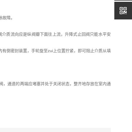
除故障。
阀介质流向应是纵阀瓣下面往上流，升降式止回阀只能水平安
有倒密封装置，手轮旋至zui上位置拧紧，即可阻止介质从填
阀，通道的两端应堵塞并处于关闭状态，整齐地存放在室内通