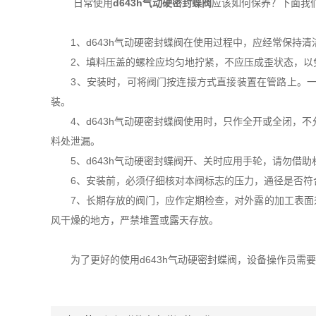
日常使用
d643h气动硬密封蝶阀
应该如何保养？下面我
1、d643h气动硬密封蝶阀在使用过程中，应经常保持清
2、填料压盖的螺栓应均匀地拧紧，不应压成歪状态，以
3、安装时，可将阀门按连接方式直接装置在管路上。一般
装。
4、d643h气动硬密封蝶阀使用时，只作全开或全闭，不
料处泄漏。
5、d643h气动硬密封蝶阀开、关时应用手轮，请勿借助
6、安装前，必须仔细核对本阀标志的压力，通径是否符合
7、长期存放的阀门，应作定期检查，对外露的加工表面须
风干燥的地方，严禁堆置或露天存放。
为了更好的使用d643h气动硬密封蝶阀，设备操作员需要