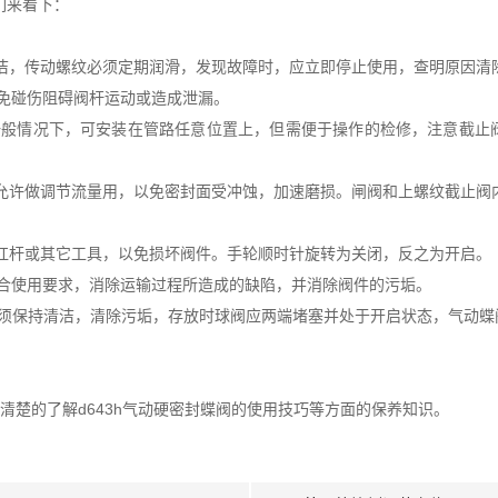
们来看下：
洁，传动螺纹必须定期润滑，发现故障时，应立即停止使用，查明原因清
免碰伤阻碍阀杆运动或造成泄漏。
情况下，可安装在管路任意位置上，但需便于操作的检修，注意截止
允许做调节流量用，以免密封面受冲蚀，加速磨损。闸阀和上螺纹截止阀内
杠杆或其它工具，以免损坏阀件。手轮顺时针旋转为关闭，反之为开启。
使用要求，消除运输过程所造成的缺陷，并消除阀件的污垢。
保持清洁，清除污垢，存放时球阀应两端堵塞并处于开启状态，气动蝶
清楚的了解d643h气动硬密封蝶阀的使用技巧等方面的保养知识。