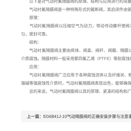
以下是对气动衬氟隔膜阀的原理、结构与应用进行的简要
气动衬氟隔膜阀是一种特殊形式的截断阀，其启闭件由钢质
原理：
气动衬氟隔膜阀以压缩空气为动力，带动传动螺杆使阀芯
匀，密封可靠。
结构：
气动衬氟隔膜阀主要由阀体、阀盖、阀杆、阀瓣、隔膜以及
介质腐蚀。隔膜材料一般采用聚四氟乙烯（PTFE）等耐腐
应用：
气动衬氟隔膜阀广泛应用于各种腐蚀流体以及纤维状、粉末
强碱等强腐蚀性介质时，气动衬氟隔膜阀表现出色，能够确
总的来说，气动衬氟隔膜阀以其的原理、紧凑的结构和广泛
上一篇：
EG6B41J-10气动隔膜阀的正确安装步骤与注意