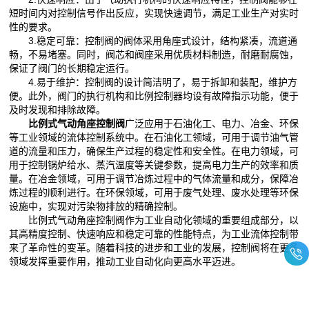
短时间内对控制信号作出反应，实现快速调节，满足工业生产对实时
性的要求。
3.稳定可靠：控制阀的阀体采用角座式设计，结构紧凑，流道通
畅，不易堵塞。同时，阀芯和阀座采用优质材料制造，耐磨耐腐蚀，
保证了阀门的长期稳定运行。
4.易于维护：控制阀的设计简洁明了，易于拆卸和装配，维护方
便。此外，阀门的执行机构和比例控制器均设有故障指示功能，便于
及时发现和排除故障。
比例式气动角座控制阀
广泛应用于石油化工、电力、冶金、环保
等工业领域的流体控制系统中。在石油化工领域，可用于调节油气管
道的流量和压力，确保生产过程的稳定性和安全性。在电力领域，可
用于控制锅炉给水、蒸汽温度等关键参数，提高电力生产的效率和质
量。在冶金领域，可用于调节冶炼过程中的气体流量和成分，保障冶
炼过程的顺利进行。在环保领域，可用于废气处理、废水处理等环保
设施中，实现对污染物排放的精确控制。
比例式气动角座控制阀作为工业自动化领域的重要组成部分，以
其高精度控制、快速响应和稳定可靠的性能特点，为工业流体控制带
来了革命性的变革。随着科技的进步和工业的发展，控制阀将在更多
领域发挥重要作用，推动工业自动化向更高水平迈进。