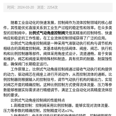
时间：2024-03-20
浏览：2254次
随着工业自动化的快速发展，控制阀作为流体控制领域的核心部
件，其性能优劣直接关系到工业生产过程的稳定性和效率。在众多类
型的控制阀中，
比例式气动角座控制阀
凭借其精准的控制特性、快速
响应和稳定的工作性能，在工业流体控制领域获得了广泛的应用。
比例式气动角座控制阀是一种采用气液联动执行机构与调节机构
相结合的高精度控制阀。其基本结构包括阀体、阀座、阀芯、执行机
构和比例控制器等部件。阀体采用角座式设计，流道通畅，易于安装
和维护。阀芯和阀座采用特殊材料制造，具有优异的耐磨、耐腐蚀性
能，确保阀门长期稳定运行。
工作原理上，比例式气动角座控制阀通过接收气动执行机构提供
的动力，驱动阀芯在阀座上进行开闭动作，从而控制流体的通断。比
例控制器则根据输入的控制信号，调节气动执行机构的输出力，实现
对阀芯开度的精确控制。这种比例控制方式使得流体流量、压力等参
数能够根据实际需求进行精细调节，满足工业自动化对高精度流体控
制的要求。
比例式气动角座控制阀的性能特点
1.高精度控制：控制阀采用比例控制器，能够实现对流体流量、
压力等参数的精确控制，控制精度可达±1%。
2.快速响应：由于气动执行机构的快速响应特性，控制阀能够在