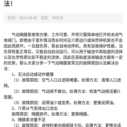
法！
时间：2023-09-05
浏览：7581次
气动隔膜泵使用方便、工作可靠、开停只需简单地打开和关闭气
体阀门。即使由于意外情况而长时间无介质运行或突然停机泵也不会
因此而损坏。一旦超负荷，泵会自地动停机，具有自我保护性能，当
负荷恢复正常后，又能自动启动运行。可以用于输送中高粘度的流体
以及化学性质比较不稳定的流体，因此在高粘度溶液输送方面有一定
的优势，那么大家分享一下气动隔膜泵常见的故障原因以及解决办
法：
1、无法启动或动作缓慢
（1）故障原因：空气入口过滤网堵塞。处理方法：清理入口滤
网。
（2）故障原因：气动阀不做功。处理方法：检查气动阀活塞O
型圈。
（3）故障原因：润滑油少或变质。处理方法：更换润滑油。
2、介质从气室排出口流出
故障原因：隔膜损坏。处理方法：更换隔膜。
3、隔膜泵流量不足
（1）故障原因：进排料单向阀阀球卡住。处理方法：更换合适