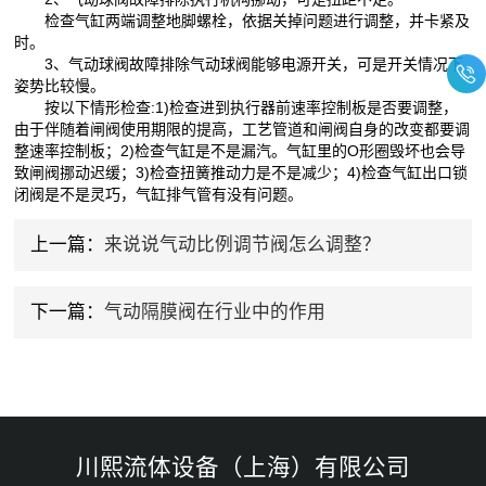
检查气缸两端调整地脚螺栓，依据关掉问题进行调整，并卡紧及
时。
3、气动球阀故障排除气动球阀能够电源开关，可是开关情况下
姿势比较慢。
按以下情形检查:1)检查进到执行器前速率控制板是否要调整，
由于伴随着闸阀使用期限的提高，工艺管道和闸阀自身的改变都要调
整速率控制板；2)检查气缸是不是漏汽。气缸里的O形圈毁坏也会导
致闸阀挪动迟缓；3)检查扭簧推动力是不是减少；4)检查气缸出口锁
闭阀是不是灵巧，气缸排气管有没有问题。
上一篇：
来说说气动比例调节阀怎么调整？
下一篇：
气动隔膜阀在行业中的作用
川熙流体设备（上海）有限公司