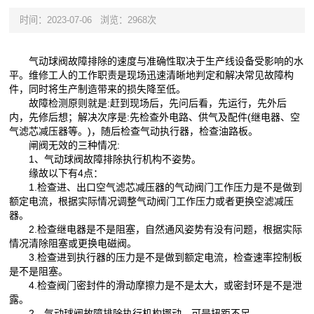
时间：2023-07-06
浏览：2968次
气动球阀故障排除的速度与准确性取决于生产线设备受影响的水
平。维修工人的工作职责是现场迅速清晰地判定和解决常见故障构
件，同时将生产制造带来的损失降至低。
故障检测原则就是:赶到现场后，先问后看，先运行，先外后
内，先修后想；解决次序是:先检查外电路、供气及配件(继电器、空
气滤芯减压器等。)，随后检查气动执行器，检查油路板。
闸阀无效的三种情况:
1、气动球阀故障排除执行机构不姿势。
缘故以下有4点：
1.检查进、出口空气滤芯减压器的气动阀门工作压力是不是做到
额定电流，根据实际情况调整气动阀门工作压力或者更换空滤减压
器。
2.检查继电器是不是阻塞，自然通风姿势有没有问题，根据实际
情况清除阻塞或更换电磁阀。
3.检查进到执行器的压力是不是做到额定电流，检查速率控制板
是不是阻塞。
4.检查阀门密封件的滑动摩擦力是不是太大，或密封环是不是泄
露。
2、气动球阀故障排除执行机构挪动，可是扭距不足。