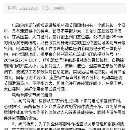
时间：2022-12-15
浏览：3899次
电动单座调节阀知识讲解单座调节阀阀体内有一个阀芯和一个阀
座，具有泄漏量小的特点。该阀不平衡力大，其允许压差较双座阀
小，在高压差、大口径时，最好配上阀门定位器。公称通径≥25mm
的阀为双导向结构，只要改变阀杆与阀芯的连接位置就可实现气开或
气闭。电动单座调节阀工作原理电动单座调节阀为电子式一体化结
构，内含饲服功能，接受来自控制系统电流或电压的模拟信号（4-
20mA或1-5V·DC），将电流信号转变成相对应的直线位移，自动控
制阀门的开度大小，达到对压力、流量、液位、温度等工参数的连续
调节，使被控工艺参数保持在给定值，实现远程自动控制。可调节范
围大，固有可调比为50，流量特性有直线和等百分比。电动单座调
节阀泄漏量小、不平衡力大，但其允许压差较双座阀小，在高压差、
大口径时，最好使用套筒式调节阀。
电动单座调节阀的维修
1、阀的清洗：检修从工艺管线上拆卸下来的电动单座调节阀，
必须把它上面所有被工艺介质浸渍过的零部件清洗干净。以免某些有
腐蚀性或其他伤害作用的流体对人和设备造成损失。同时应清除零部
件外露表面的锈蚀。
2、阀的拆卸：为了对全体零部件作检查以决定修理和更换的范
围。首先应把执行机构和电动单座调节阀卸开。拆卸时必须保护好经