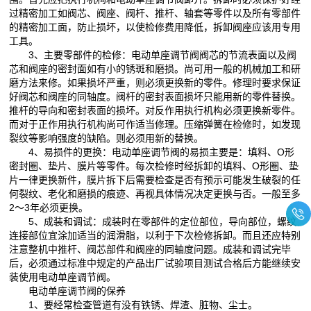
过精密加工如阀芯、阀座、阀杆、推杆、轴套等零件以及所有零部件
的精密加工面，防止损坏，以使检修费用降低，拆卸阀座应该用专用
工具。
3、主要零部件的检修：电动单座调节阀阀芯的节流表面以及阀
芯和阀座的密封面如有小的锈斑和磨损。尚可用一般的机械加工和研
磨方法来修。如果损坏严重，则必须更换新的零件。修理时要求保证
好阀芯和阀座的同轴度。阀杆的密封表面损坏只能用新的零件替换。
推杆的导向和密封表面的损坏。对反作用执行机构必须更换新零件。
而对于正作用执行机构尚可作适当修理。压缩弹簧在检修时，如发现
裂纹等影响强度的缺陷。则必须用新的替换。
4、易损件的更换：电动单座调节阀的易损主要是：填料、O形
密封圈、垫片、膜片等零件。每次检修时经拆卸的填料、O形圈、垫
片一律更换新件，膜片拆下后需要检查是否有预示可能发生破裂的任
何裂纹、老化和磨损的痕迹、再视具体情况决定更换与否。一般至多
2～3年必须更换。
5、成装和调试：成装时在零部件的定位部位，导向部位，螺纹
连接部位宜涂加适当的润滑脂，以利于下次检修拆卸。而且还应特别
注意整机中推杆、阀芯部件和阀座的同轴度问题。成装和调试完毕
后，必须通过标准中规定的产品出厂试验项目测试合格后方能继续安
装使用电动单座调节阀。
电动单座调节阀的保养
1、要经常检查管道有没有铁锈、焊渣、脏物、尘士。