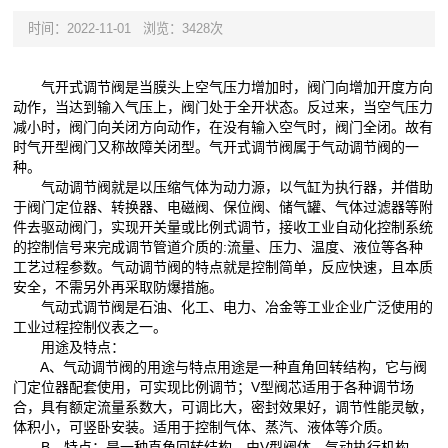
时间：2022-11-01
浏览：3428次
气开式调节阀是当膜头上空气压力增加时，阀门向增加开度方向
动作，当达到输入气压上，阀门处于全开状态。反过来，当空气压力
减小时，阀门向关闭方向动作，在没有输入空气时，阀门全闭。故有
时气开型阀门又称故障关闭型。气开式调节阀属于气动调节阀的一
种。
气动调节阀就是以压缩气体为动力源，以气缸为执行器，并借助
于阀门定位器、转换器、电磁阀、保位阀、储气罐、气体过滤器等附
件去驱动阀门，实现开关量或比例式调节，接收工业自动化控制系统
的控制信号来完成调节管道介质的:流量、压力、温度、液位等各种
工艺过程参数。气动调节阀的特点就是控制简单，反应快速，且本质
安全，不需另外再采取防爆措施。
气动式调节阀是石油、化工、电力、冶金等工业企业广泛使用的
工业过程控制仪表之一。
用途及特点：
A、气动调节阀的用途与特点用途是一种直角回转结构，它与阀
门定位器配套使用，可实现比例调节；V型阀芯适用于各种调节场
合，具有额定流量系数大，可调比大，密封效果好，调节性能灵敏，
体积小，可竖卧安装。适用于控制气体、蒸汽、液体等介质。
B、特点：是一种直角回转结构，由V型阀体、气动执行机构、