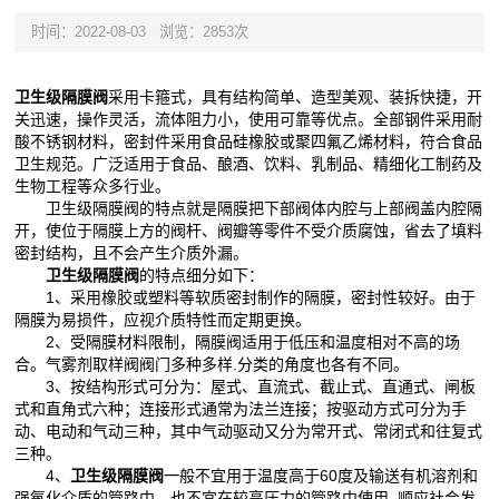
时间：2022-08-03
浏览：2853次
卫生级隔膜阀
采用卡箍式，具有结构简单、造型美观、装拆快捷，开
关迅速，操作灵活，流体阻力小，使用可靠等优点。全部钢件采用耐
酸不锈钢材料，密封件采用食品硅橡胶或聚四氟乙烯材料，符合食品
卫生规范。广泛适用于食品、酿酒、饮料、乳制品、精细化工制药及
生物工程等众多行业。
卫生级隔膜阀的特点就是隔膜把下部阀体内腔与上部阀盖内腔隔
开，使位于隔膜上方的阀杆、阀瓣等零件不受介质腐蚀，省去了填料
密封结构，且不会产生介质外漏。
卫生级隔膜阀
的特点细分如下：
1、采用橡胶或塑料等软质密封制作的隔膜，密封性较好。由于
隔膜为易损件，应视介质特性而定期更换。
2、受隔膜材料限制，隔膜阀适用于低压和温度相对不高的场
合。气雾剂取样阀阀门多种多样.分类的角度也各有不同。
3、按结构形式可分为：屋式、直流式、截止式、直通式、闸板
式和直角式六种；连接形式通常为法兰连接；按驱动方式可分为手
动、电动和气动三种，其中气动驱动又分为常开式、常闭式和往复式
三种。
4、
卫生级隔膜阀
一般不宜用于温度高于60度及输送有机溶剂和
强氧化介质的管路中，也不宜在较高压力的管路中使用. 顺应社会发