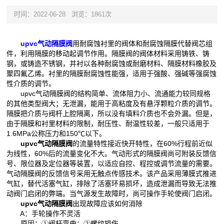
时间：2022-06-28
浏览：1861次
upvc气动隔膜阀
用耐腐蚀衬里的阀体和耐腐蚀隔膜代替阀芯组
件，利用隔膜的移动起调节作用。隔膜阀的阀体材料采用铸铁、铸
钢，或铸造不锈钢，并衬以各种耐腐蚀或耐磨材料、隔膜材料橡胶及
聚四氟乙烯。衬里的隔膜耐腐蚀性能强，适用于强酸、强碱等强腐蚀
性介质的调节。
upvc气动隔膜阀的结构简单、流体阻力小、流通能力较同规格
的其他类型阀大；无泄漏，能用于高粘度及有悬浮颗粒介质的调节。
隔膜把介质与阀杆上腔隔离，所以没有填料介质也不会外漏。但是，
由于隔膜和衬里材料的限制，耐压性、耐温性较差，一般只适用于
1.6MPa公称压力和150℃以下。
upvc气动隔膜阀
的流量特性接近快开特性，在60%行程前近似
为线性，60%后的流量变化不大。气动形式的隔膜阀尚可附装反馈信
号、限位器及定位器等装置，以适应自控、程控或调节流量的需要。
气动隔膜阀的反馈信号采用无触点传感技术。该产品采用薄膜式推进
气缸，替代活塞气缸，排除了活塞环易损坏，造成泄漏而导致无法推
动阀门启闭的弊端。当气源发生故障时，尚可操作手轮使阀门启闭。
upvc气动隔膜阀
出现故障应该如何消除
A：手轮操作不灵活
原因：①阀杆弯曲；②螺纹损伤