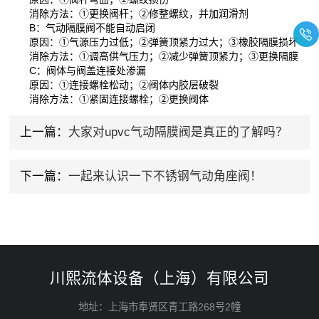
消除方法：①更换阀杆；②修整螺纹，并加润滑剂
B：气动隔膜阀不能自动启闭
原因：①气源压力过低；②弹簧顶紧力过大；③橡胶隔膜损坏
消除方法：①调高供气压力；②减少弹簧顶紧力；③更换隔膜
C：阀体与阀盖连接处渗漏
原因：①连接螺栓松动；②阀体内胶层破裂
消除方法：①紧固连接螺栓；②更换阀体
上一篇：
大家对upvc气动隔膜阀是真正的了解吗？
下一篇：
一起来认识一下不锈钢气动角座阀！
川熙流体设备（上海）有限公司
地址：上海市奉贤区青工路268号2幢