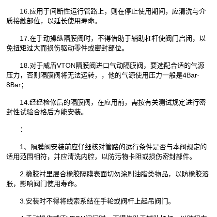
16.应用于间断性运行管路上，则在停止使用期间，应清洗与介
质接触部位，以延长使用寿命。
17.在手动操纵隔膜阀时，不得借助于辅助杠杆使阀门启闭，以
免扭矩过大而损伤驱动零件或密封部位。
18.对于威盾VTON隔膜阀进口气动隔膜阀，要选配合适的气源
压力，否则隔膜阀将无法运转，，他的气源使用压力一般是4Bar-
8Bar；
14.经经检修后的隔膜阀，在应用前，需按有关测试规定进行密
封性试验合格后方能安装。
：
1、隔膜阀安装前应仔细核对管路的运行条件是否与本阀规定的
适用范围相符，并应清洗内腔，以防污物卡阻或损伤密封部件。
2.橡胶衬里层合橡胶隔膜表面切勿涂刷油脂类物品，以防橡胶溶
胀，影响阀门使用寿命。
3.安装时不得将线索系结在手轮或阀杆上起吊阀门。