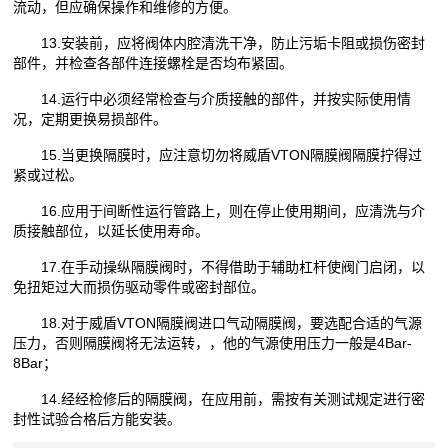
流动，但应确保操作和维修的方便。
13.安装前，应将阀体内腔清洗干净，防止污垢卡阻或损伤密封
部件，并检查各部件连接螺栓是否均布紧固。
14.运行中必须经常检查与介质接触的部件，并按实际使用情
况，定期更换易损部件。
15.当更换隔膜时，应注意切勿将威盾VTON隔膜阀隔膜拧得过
紧或过松。
16.应用于间断性运行管路上，则在停止使用期间，应清洗与介
质接触部位，以延长使用寿命。
17.在手动操纵隔膜阀时，不得借助于辅助杠杆使阀门启闭，以
免扭矩过大而损伤驱动零件或密封部位。
18.对于威盾VTON隔膜阀进口气动隔膜阀，要选配合适的气源
压力，否则隔膜阀将无法运转，，他的气源使用压力一般是4Bar-
8Bar；
14.经经检修后的隔膜阀，在应用前，需按有关测试规定进行密
封性试验合格后方能安装。