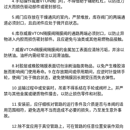
4.手动操作威盾VTON阀门时，不得借助于辅助杠杠，以防扭力
过大而损伤驱动部件或密封部位。
5.阀门应存放在干燥通风的室内，严禁堆放，库存阀门的两端通
道必须封口，且启闭件应处于微开启状态。
6.库存威盾VTON隔膜阀隔膜阀的通路两端必须封口，以防止异
物进入内腔而损伤密封部件。且应避免与油类或其他易燃物品接触。
7.威盾VTON隔膜阀隔膜阀的金属加工表面应清除污垢，并涂以
防锈油。油杯内需经常注以润滑油脂。
8.衬胶层或橡胶隔膜表面切勿涂刷油脂类物品，以免产生橡胶溶
胀而影响阀门使用寿命。9.在存放期间或停用期间，应逆时针旋转手
轮，使阀门处于微启状态，避免使隔膜因长期受压而失去弹性。
10.运输过程中或安装时，吊索不得系结在手轮或阀杆上。并严
禁与其他金属或硬质物件撞击，以防止损伤零件和衬胶。
11.安装前，应仔细核对管路的运行条件及介质是否与本阀的适
用范围相符，避免选用不当而造成不必要的损失，乃至发生意外事
故。
12.除不宜应用于真空管路上，可在管路的任意位置安装作双向