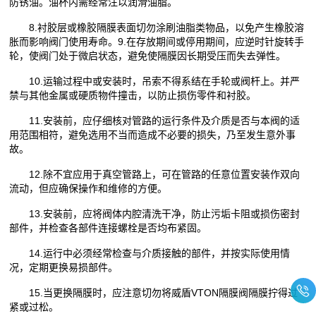
防锈油。油杯内需经常注以润滑油脂。
8.衬胶层或橡胶隔膜表面切勿涂刷油脂类物品，以免产生橡胶溶
胀而影响阀门使用寿命。9.在存放期间或停用期间，应逆时针旋转手
轮，使阀门处于微启状态，避免使隔膜因长期受压而失去弹性。
10.运输过程中或安装时，吊索不得系结在手轮或阀杆上。并严
禁与其他金属或硬质物件撞击，以防止损伤零件和衬胶。
11.安装前，应仔细核对管路的运行条件及介质是否与本阀的适
用范围相符，避免选用不当而造成不必要的损失，乃至发生意外事
故。
12.除不宜应用于真空管路上，可在管路的任意位置安装作双向
流动，但应确保操作和维修的方便。
13.安装前，应将阀体内腔清洗干净，防止污垢卡阻或损伤密封
部件，并检查各部件连接螺栓是否均布紧固。
14.运行中必须经常检查与介质接触的部件，并按实际使用情
况，定期更换易损部件。
15.当更换隔膜时，应注意切勿将威盾VTON隔膜阀隔膜拧得过
紧或过松。