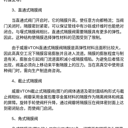
3、直通式隔膜阀
当直通式阀门开启时，它的隔膜升高，使任意方向都畅流；当阀
门关闭时，隔膜密封紧密，可以保证管线中有沙砾或纤维时也能绝对
闭合。与堰式隔膜阀相比，直通式隔膜阀需要隔膜具有更多的弹性。
因此，这种结构使隔膜选择弹性材料的范围受到了限制。
由于威盾VTON直通式隔膜阀隔膜是高弹性材料且面积比较大，
因此高真空工况下隔膜容易膨胀并且进入流道。隔膜的膨胀程度与制
造有关，膨胀会引起阀门流道面积减小或隔膜塌陷。为避免后者情况
出现，阀盖必须向上移动来平衡隔膜上的压力。当在高真空中使用该
种阀门时，需向生产制造商咨询。
4、截止式隔膜阀
威盾VTON截止式隔膜阀(图7)的阀体通道及密封面结构形式与截
止阀相似，阀瓣采用金属包覆非金属材料的隔膜作为隔离阀体和阀盖
的屏障。旋转手轮使阀杆升降，通过阀瓣将隔膜压在阀体密封面上达
到密闭贴合，而使阀门启闭。
5、角式隔膜阀