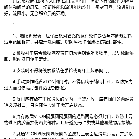
角式隔膜阀(图8)的入口和出口成90°角，阀瓣下有隔膜作为隔离
阀体和阀盖的屏障，切断性能和流通能力均佳，密封可靠，流通能力
好，流阻小，无淤积介质的死角。
：
1、隔膜阀安装前应仔细核对管路的运行条件是否与本阀规定的
适用范围相符，并应清洗内腔，以防污物卡阻或损伤密封部件。
2.橡胶衬里层合橡胶隔膜表面切勿涂刷油脂类物品，以防橡胶溶
胀，影响阀门使用寿命。
3.安装时不得将线索系结在手轮或阀杆上起吊阀门。
4.手动操作威盾VTON阀门时，不得借助于辅助杠杠，以防扭力
过大而损伤驱动部件或密封部位。
5.阀门应存放在干燥通风的室内，严禁堆放，库存阀门的两端通
道必须封口，且启闭件应处于微开启状态。
6.库存威盾VTON隔膜阀隔膜阀的通路两端必须封口，以防止异
物进入内腔而损伤密封部件。且应避免与油类或其他易燃物品接触。
7.威盾VTON隔膜阀隔膜阀的金属加工表面应清除污垢，并涂以