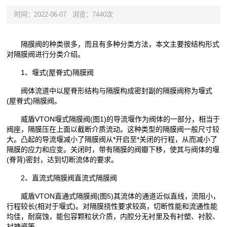
时间：2022-06-07
浏览：7440次
隔膜阀的种类很多，而且有多种分类方法，本文主要按结构形式
对隔膜阀进行分类介绍。
1、堰式(屋脊式)隔膜阀
阀体流道中以屋脊形结构与隔膜构成密封副的隔膜阀称为堰式
(屋脊式)隔膜阀。
威盾VTON堰式隔膜阀(图1)的导流堰作为阀体的一部分，相当于
阀座，隔膜压在上面以截断介质流动。这种类型的隔膜阀一般尺寸较
大。凸起的导流堰减小了隔膜阀从*开启至*关闭的行程，从而减小了
隔膜的应力和应变。关闭时，带有隔膜的阀瓣下移，使其与阀体的堰
(脊背)密封，达到切断流体的要求。
2、直流式隔膜阀直流式隔膜阀
威盾VTON直通式隔膜阀(图5)其流体的通道近似直线，流阻小，
行程较长(相对于堰式)。对隔膜挠性要求较高，切断性能和流通性能
均佳，耐腐蚀，能包容颗粒状介质，内腔分无衬里及有衬塑、衬胶、
衬搪瓷等。