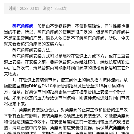
时间：2022-03-01
浏览：2553次
蒸汽角座阀
一般是由不锈钢铸造，不仅耐腐蚀性，同时性能也相
当的不错，所以，蒸汽角座阀的使用是很广泛的，但是蒸汽角座阀并
不是家里常用的产品，很多人依旧是不了解蒸汽角座阀，所以，今天
就来看看蒸汽角座阀的安装方法。
蒸汽角座阀安装方法：
蒸汽角座阀安装方式可以是隔膜在管道上方或下方，或在垂直管
道上安装。在安装之前，要确保管道末端经过铰孔，螺纹长度切割适
中。往外吹气，清除管道内可能损坏阀门阀座的疏松氧化层和其它外
来物质。
1、在管道上安装调节阀，使其阀体上的箭头指向流体流向。从
隔膜腔室连接DN6或DN10平衡管到距离减压管至少18英寸远的地
方，但是，好离调节阀的距离更远一点在控制管线上安装一个针形
阀。如果不稳定的压力导致调节阀波动，则这种波动通过对阀门节流
将稳定下来。
2、角座阀安装是否合适，对角座阀的正常工作和设备的生产效
率都有直接有影响。安装角座阀必须按正规安装要求、才能使角座阀
和设备达到佳工作效率。在安装角座阀之前一定要用带压蒸汽吹扫管
道，清除管道中的杂物。角座阀前应安装过滤器，确保
蒸汽角座阀
不
受管道杂物的堵塞，定期清理过滤器。角座阀前后要安装阀门，方便