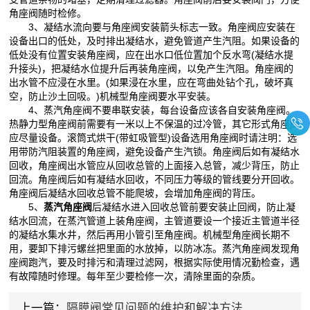
角座阀随时检修。
3、凝结水流向要与角座阀安装箭头标志一致。角座阀应安装在
设备出口的低处，及时排出凝结水，避免管道产生汽阻。如果设备的
低处没有位置安装角座阀，应在出水口低位置加个反水弯(凝结水提
升接头)，把凝结水位提升后再装角座阀，以免产生汽阻。角座阀的
出水管不应浸在水里。(如果浸在水里，应在弯曲处钻个孔，破坏真
空，防止沙土回吸。)机械型角座阀要水平安装。
4、蒸汽角座阀不要串联安装，每台设备应该各自安装角座阀。
热静力型角座阀前需要有一米以上不保温的过冷管，其它形式角座阀
应尽量设备。滚筒式烘干(带虹吸管型)设备选用角座阀时请注明：选
用带防汽阻装置的角座阀，避免设备产生汽锁。角座阀后如有凝结水
回收，角座阀出水管应从回收总管的上面接入总管，减少背压，防止
回流。角座阀后如有凝结水回收，不同压力等级的管线要分开回收。
角座阀后凝结水回收总管不能爬坡，会增加角座阀的背压。
5、
蒸汽角座阀
后凝结水进入回收总管前要安装止回阀，防止凝
结水回流，在蒸汽管道上装角座阀，主管道要设一个接近主管道半径
的凝结水集水井，然后再用小管引至角座阀。机械型角座阀长期不
用，要卸下排污螺丝把里面的水放掉，以防冰冻。蒸汽角座阀发现角
座阀跑汽，要及时排污和清理过滤网，根据实际使用情况勤检查，遇
有故障随时修理。每年至少要检修一次，清除里面的杂质。
上一篇：
隔膜阀常见问题的维护和解决方法