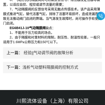
置，以适应自控、程控或调节流量的需要；
7、气动隔膜阀的反馈信号采用无触点传感技术。该产品采用薄
膜式推进气缸，替代活塞气缸，排除了活塞环易损坏，造成泄漏而导
致无法推动阀门启闭的弊端。当气源发生故障时，尚可操作手轮使阀
门启闭。
EG6B41J-10气动隔膜阀
缺点：
1、不能用于压力较高的场合。
2、由于隔膜和衬里材料的限制，耐压性、耐温性较差，一般只
适用于1.6MPa公称压力和150℃以下。
上一篇：
经验||气动调节阀的故障分析
下一篇：
浅析气动塑料隔膜阀的控制方式
川熙流体设备（上海）有限公司