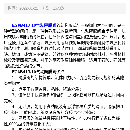
时间：2022-01-21
浏览：1678次
EG6B41J-10气动隔膜阀
的结构形式与一般阀门大不相同，是一
种新型的阀门，是一种特殊形式的截断阀，气动隔膜阀启闭件是一块
用软质材料制成的隔膜，把阀体内腔与阀盖内腔及驱动部件隔开，现
广泛使用在各个领域。隔膜阀用耐腐蚀衬里的阀体和耐腐蚀隔膜代替
阀芯组件，利用隔膜的移动起调节作用。隔膜阀的阀体材料采用铸
铁、铸钢，或铸造不锈钢，并衬以各种耐腐蚀或耐磨材料、隔膜材料
橡胶及聚四氟乙烯。衬里的隔膜耐腐蚀性能强，适用于强酸、强碱等
强腐蚀性介质的调节。
EG6B41J-10气动隔膜阀
优点：
1、隔膜阀的结构简单、流体阻力小、流通能力较同规格的其他
类型阀大；
2、适用于有腐蚀性、粘性、浆液介质；
3、该阀易于快速拆卸和维修，更换隔膜可以在现场及短时间内
完成；
4、无泄漏，能用于高粘度及有悬浮颗粒介质的调节。隔膜把介
质与阀杆上腔隔离，所以没有填料介质也不会外漏；
5、隔膜阀的流量特性接近快开特性，在60%行程前近似为线
性,60%后的流量变化不大；
6、气动形式的隔膜阀尚可附装反馈信号、限位器及定位器等装