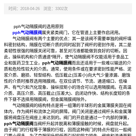
时间：2018-04-26
浏览：3302次
pph气动隔膜阀的选用原则
pph气动隔膜阀
属夹紧类阀门，它在管道上主要作启闭用。
气动隔膜阀有两个主要的优点：其一是该阀不需要单独的阀杆填
料密封结构，隔膜在切断介质的同时起到了阀杆的密封作用，其二是
柔韧性很强的隔膜关闭可靠，甚至对污液都能做到良好的切断。因
此，操纵机构和介质通道*隔开，使气动隔膜阀不仅能适用于食品工
业和医药卫生工业，
pph气动隔膜阀
而且还适用于一些难以输送的介
质和危险性较大的介质。通常，使用条件或在要求密封性能严格、泥
浆介质、磨损、轻型结构、低压截止(压差小)向大气少量渗漏、磨蚀
性的介质时推荐选用隔膜阀。在双位调节、节流、通道缩口、低噪
声、有气穴和汽化现象、操纵扭矩小的场合可以选用隔膜阀。在高温
介质、高压介质、高压截止(压差大)、启闭动作快、结构长度短的条
件下昼不选择用隔膜阀，但金属隔膜阀除外。
气动隔膜阀的结构特点是将一组薄的半球形的金属薄膜夹固在阀
体内，作为阀杆和流体之间的屏障。阀门关闭是通过阀杆头和金属薄
膜将阀盘压在阀座上来达到的。阀门的开启是通过一个内部的弹簧，
pph气动隔膜阀
当阀杆升起并脱离和薄膜接触的时候，阀盘就升起。
由于阀门的行程等于薄膜的行程，因而这种阀门的特点升程比一般阀
门要小得多。为了克服因升程低而引起的阻力损失，阀座和流通面积